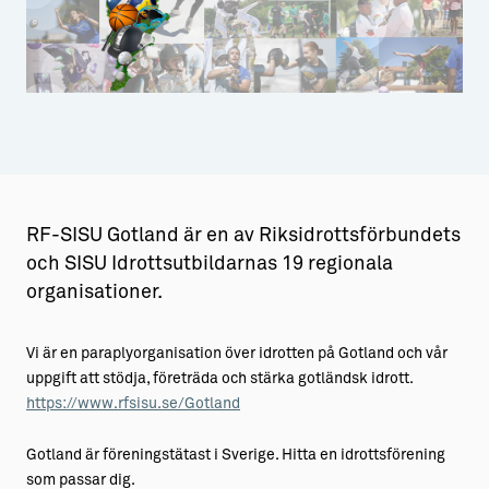
Aktiviteter
→ Gutamål och gotländska
Sustainable Plejs
Allt om bostad
Möten & kongresser
→ Hyra bostad
Folkhälsa
Förening
Hälsa
Idrott
Hansestaden världsarv
→ Köpa bostad
Gotlands kulturarv
→ Bygga hus
RF-SISU Gotland är en av Riksidrottsförbundets
Almedalsveckan
Allt om livet på Ön
och SISU Idrottsutbildarnas 19 regionala
organisationer.
Medeltidsveckan
→ Fritidsliv
Visby Centrum
→ Föreningsliv
Vi är en paraplyorganisation över idrotten på Gotland och vår
uppgift att stödja, företräda och stärka gotländsk idrott.
→ Idrottsliv
https://www.rfsisu.se/Gotland
→ Tonårsliv
Gotland är föreningstätast i Sverige. Hitta en idrottsförening
Barn & Familj
som passar dig.