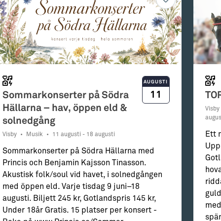
AUGUSTI
11
Sommarkonserter på Södra
TO
Hällarna – hav, öppen eld &
Visby
augus
solnedgång
Ett 
Visby
•
Musik
•
11 augusti - 18 augusti
Uppl
Sommarkonserter på Södra Hällarna med
Gotl
Princis och Benjamin Kajsson Tinasson.
hova
Akustisk folk/soul vid havet, i solnedgången
ridd
med öppen eld. Varje tisdag 9 juni–18
guld
augusti. Biljett 245 kr, Gotlandspris 145 kr,
med 
Under 18år Gratis. 15 platser per konsert -
spän