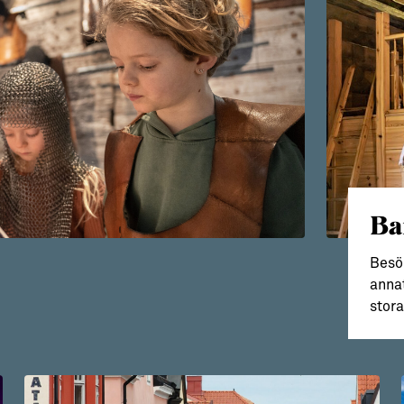
Ba
Besök
anna
stora