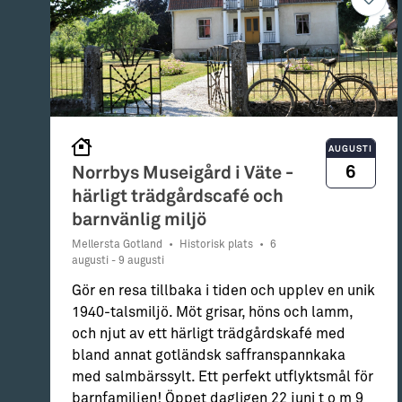
AUGUSTI
6
Norrbys Museigård i Väte -
härligt trädgårdscafé och
barnvänlig miljö
Mellersta Gotland
•
Historisk plats
•
6
augusti - 9 augusti
Gör en resa tillbaka i tiden och upplev en unik
1940-talsmiljö. Möt grisar, höns och lamm,
och njut av ett härligt trädgårdskafé med
bland annat gotländsk saffranspannkaka
med salmbärssylt. Ett perfekt utflyktsmål för
barnfamiljen! Öppet dagligen 22 juni t o m 9