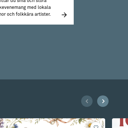
ittar du små och stora
kevenemang med lokala
nor och folkkära artister.