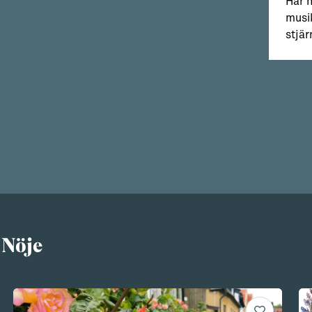
Här h
musi
stjär
 Nöje