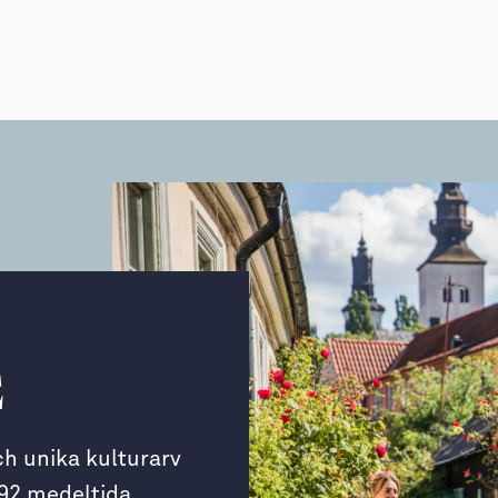
E
ch unika kulturarv
92 medeltida