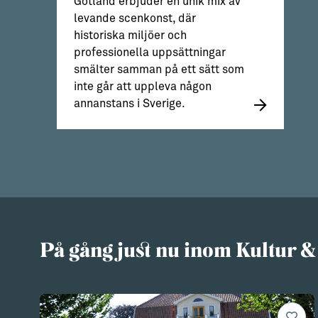
Gotland erbjuder en unik mix av
levande scenkonst, där
historiska miljöer och
professionella uppsättningar
smälter samman på ett sätt som
inte går att uppleva någon
annanstans i Sverige.
På gång just nu inom Kultur &