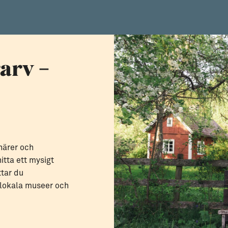
arv –
närer och
itta ett mysigt
ttar du
 lokala museer och