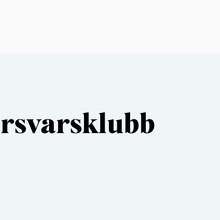
örsvarsklubb