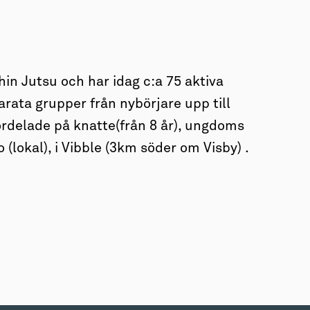
hin Jutsu och har idag c:a 75 aktiva
rata grupper från nybörjare upp till
ördelade på knatte(från 8 år), ungdoms
 (lokal), i Vibble (3km söder om Visby) .