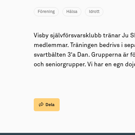
→ Tonårsliv
Förening
Hälsa
Idrott
Barn & Familj
Visby självförsvarsklubb tränar Ju S
medlemmar. Träningen bedrivs i sepa
svartbälten 3’a Dan. Grupperna är f
och seniorgrupper. Vi har en egn dojo
Dela