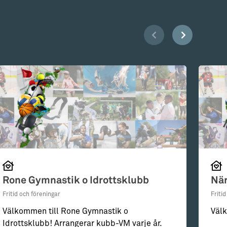
Rone Gymnastik o Idrottsklubb
När
Fritid och föreningar
Friti
Välkommen till Rone Gymnastik o
Välk
Idrottsklubb! Arrangerar kubb-VM varje år.