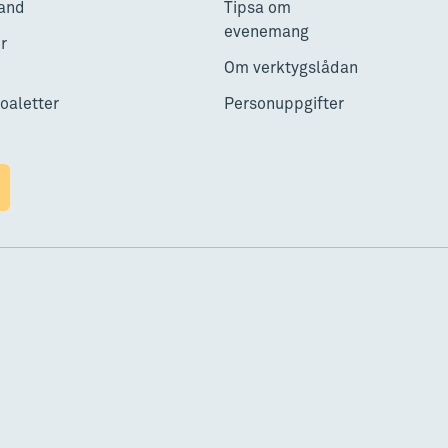
and
Tipsa om
evenemang
r
Om verktygslådan
toaletter
Personuppgifter