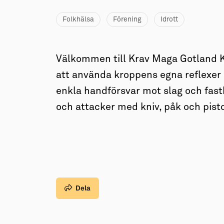
→ Tonårsliv
Folkhälsa
Förening
Idrott
Barn & Familj
Välkommen till Krav Maga Gotland 
att använda kroppens egna reflexer s
enkla handförsvar mot slag och fasth
och attacker med kniv, påk och pisto
Dela