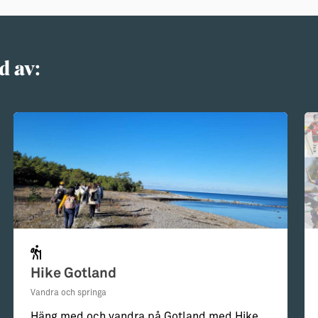
d av:
Hike Gotland
Vandra och springa
Häng med och vandra på Gotland med Hike