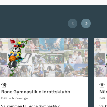
Rone Gymnastik o Idrottsklubb
När
Fritid och föreningar
Friti
Välkommen till Rone Gymnastik o
Välk