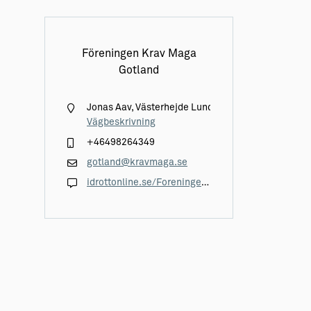
Föreningen Krav Maga
Gotland
Jonas Aav, Västerhejde Lunds Västra 15
Vägbeskrivning
+46498264349
gotland@kravmaga.se
idrottonline.se/ForeningenKravMagaGotland-BudoochKampsport/