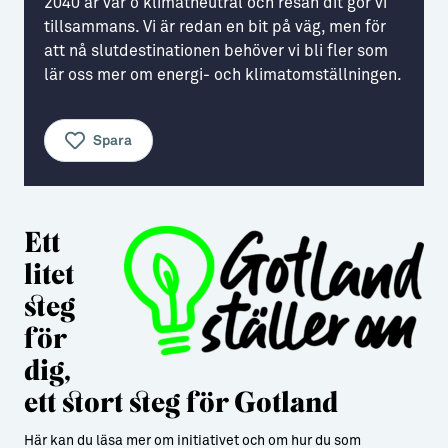
2040 är vår ö klimatneutral och resan dit gör vi
tillsammans. Vi är redan en bit på väg, men för
Aktiviteter
→ Gutamål och gotländska
att nå slutdestinationen behöver vi bli fler som
Sustainable Plejs
Allt om bostad
lär oss mer om energi- och klimatomställningen.
Möten & kongresser
→ Hyra bostad
Spara
Hansestaden världsarv
→ Köpa bostad
Gotlands kulturarv
→ Bygga hus
Ett
Almedalsveckan
Allt om livet på Ön
litet
Medeltidsveckan
→ Fritidsliv
steg
Visby Centrum
→ Föreningsliv
för
→ Idrottsliv
dig,
ett stort steg för Gotland
→ Tonårsliv
Barn & Familj
Här kan du läsa mer om initiativet och om hur du som