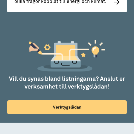
olika frågor kopplat till energi och klimat.
Vill du synas bland listningarna? Anslut er
verksamhet till verktygslådan!
Verktygslådan