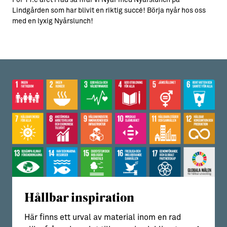
För 11:e året i rad så firar vi Nyår med Nyårslunch på
Lindgården som har blivit en riktig succé! Börja nyår hos oss
med en lyxig Nyårslunch!
Hållbar inspiration
Här finns ett urval av material inom en rad