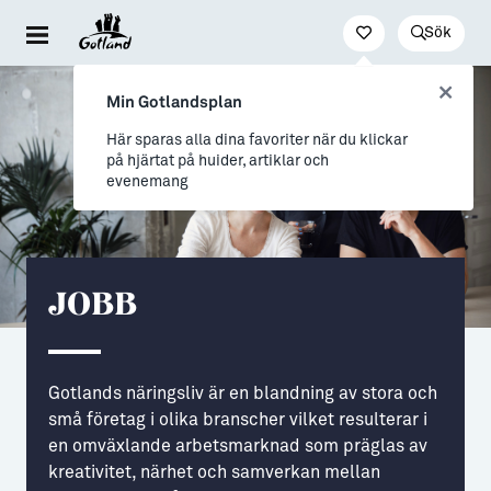
Sök
Besöka & uppleva
Leva & bo
Arbeta & utveckla
Min Gotlandsplan
Evenemang
För dig som drömmer
Jobb
Här sparas alla dina favoriter när du klickar
på hjärtat på huider, artiklar och
Resa hit & runt
→ Nyfiken på Gotland
Distansarbete från Gotland
evenemang
Kultur & nöje
→ Vi som valt livet på Gotland
Stöd till företag
Friluftsliv & natur
Allt om flytt
Studier & lärande
JOBB
Mat & dryck
→ Flytta hit
Studera på Gotland
Hitta boende
→ Inför flytten
Gotlands näringsliv är en blandning av stora och
Konst & form
Allt om Gotland
små företag i olika branscher vilket resulterar i
Guider (Gotland på egen hand)
→ Våra gotländska socknar
en omväxlande arbetsmarknad som präglas av
kreativitet, närhet och samverkan mellan
Guidade turer
→ Myter om att bo på Gotland