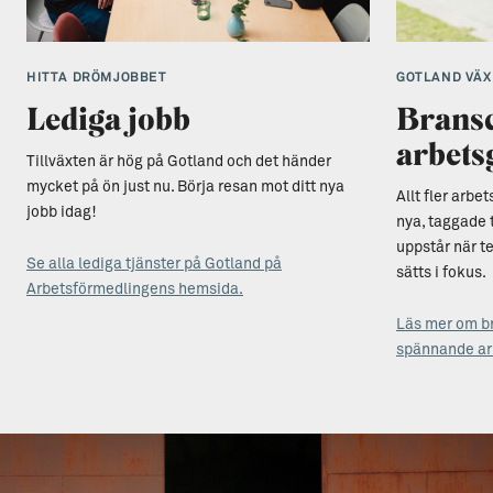
HITTA DRÖMJOBBET
GOTLAND VÄX
Lediga jobb
Bransc
arbets
Tillväxten är hög på Gotland och det händer
mycket på ön just nu. Börja resan mot ditt nya
Allt fler arbe
jobb idag!
nya, taggade 
uppstår när t
Se alla lediga tjänster på Gotland på
sätts i fokus.
Arbetsförmedlingens hemsida.
Läs mer om b
spännande ar