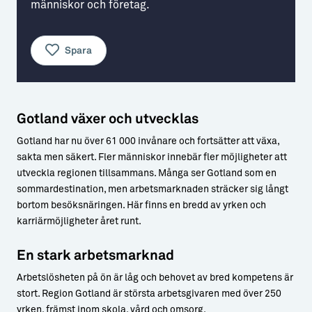
människor och företag.
Aktiviteter
→ Gutamål och gotländska
Spara
Sustainable Plejs
Allt om bostad
Möten & kongresser
→ Hyra bostad
Hansestaden världsarv
→ Köpa bostad
Gotland växer och utvecklas
Gotlands kulturarv
→ Bygga hus
Gotland har nu över 61 000 invånare och fortsätter att växa,
sakta men säkert. Fler människor innebär fler möjligheter att
Almedalsveckan
Allt om livet på Ön
utveckla regionen tillsammans. Många ser Gotland som en
sommardestination, men arbetsmarknaden sträcker sig långt
Medeltidsveckan
→ Fritidsliv
bortom besöksnäringen. Här finns en bredd av yrken och
Visby Centrum
→ Föreningsliv
karriärmöjligheter året runt.
→ Idrottsliv
En stark arbetsmarknad
→ Tonårsliv
Arbetslösheten på ön är låg och behovet av bred kompetens är
stort. Region Gotland är största arbetsgivaren med över 250
Barn & Familj
yrken, främst inom skola, vård och omsorg.