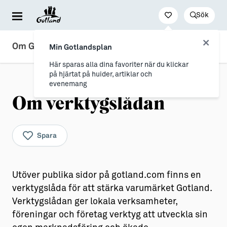
Sök
Besöka & uppleva
Leva & bo
Arbeta & utveckla
Om Gotland.com
Min Gotlandsplan
Evenemang
För dig som drömmer
Jobb
Här sparas alla dina favoriter när du klickar
på hjärtat på huider, artiklar och
Resa hit & runt
→ Nyfiken på Gotland
Distansarbete från Gotland
evenemang
Om verktygslådan
Kultur & nöje
→ Vi som valt livet på Gotland
Stöd till företag
Friluftsliv & natur
Allt om flytt
Studier & lärande
Spara
Mat & dryck
→ Flytta hit
Studera på Gotland
Hitta boende
→ Inför flytten
Utöver publika sidor på gotland.com finns en
Konst & form
Allt om Gotland
verktygslåda för att stärka varumärket Gotland.
Verktygslådan ger lokala verksamheter,
Guider (Gotland på egen hand)
→ Våra gotländska socknar
föreningar och företag verktyg att utveckla sin
Guidade turer
→ Myter om att bo på Gotland