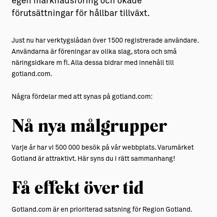
egen marknadsföring och ökade
förutsättningar för hållbar tillväxt.
Aktiviteter
→ Gutamål och gotländska
Sustainable Plejs
Allt om bostad
Just nu har verktygslådan över 1500 registrerade användare.
Användarna är föreningar av olika slag, stora och små
Möten & kongresser
→ Hyra bostad
näringsidkare m fl. Alla dessa bidrar med innehåll till
gotland.com.
Hansestaden världsarv
→ Köpa bostad
Gotlands kulturarv
→ Bygga hus
Några fördelar med att synas på gotland.com:
Almedalsveckan
Allt om livet på Ön
Nå nya målgrupper
Medeltidsveckan
→ Fritidsliv
Varje år har vi 500 000 besök på vår webbplats. Varumärket
Visby Centrum
→ Föreningsliv
Gotland är attraktivt. Här syns du i rätt sammanhang!
→ Idrottsliv
Få effekt över tid
→ Tonårsliv
Gotland.com är en prioriterad satsning för Region Gotland.
Barn & Familj