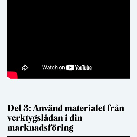
Del 3: Använd materialet från
verktygslådan i din
marknadsföring