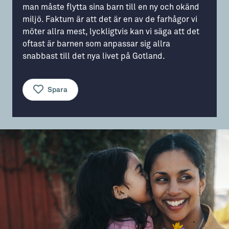
man måste flytta sina barn till en ny och okänd
Aktiviteter
→ Gutamål och gotländska
miljö. Faktum är att det är en av de farhågor vi
möter allra mest, lyckligtvis kan vi säga att det
Sustainable Plejs
Allt om bostad
oftast är barnen som anpassar sig allra
snabbast till det nya livet på Gotland.
Möten & kongresser
→ Hyra bostad
Hansestaden världsarv
→ Köpa bostad
Spara
Gotlands kulturarv
→ Bygga hus
Almedalsveckan
Allt om livet på Ön
Medeltidsveckan
→ Fritidsliv
Visby Centrum
→ Föreningsliv
→ Idrottsliv
→ Tonårsliv
Barn & Familj