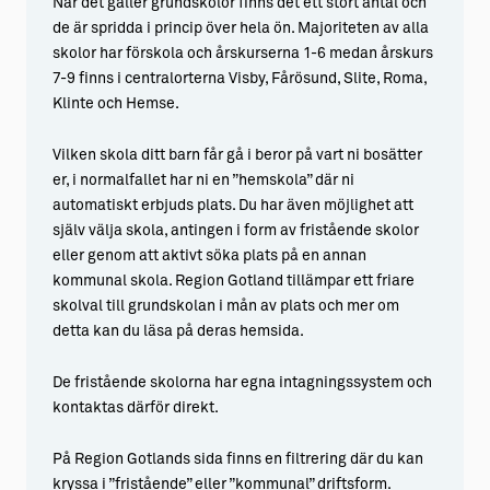
När det gäller grundskolor finns det ett stort antal och
de är spridda i princip över hela ön. Majoriteten av alla
skolor har förskola och årskurserna 1-6 medan årskurs
7-9 finns i centralorterna Visby, Fårösund, Slite, Roma,
Klinte och Hemse.
Vilken skola ditt barn får gå i beror på vart ni bosätter
er, i normalfallet har ni en ”hemskola” där ni
automatiskt erbjuds plats. Du har även möjlighet att
själv välja skola, antingen i form av fristående skolor
eller genom att aktivt söka plats på en annan
kommunal skola. Region Gotland tillämpar ett friare
skolval till grundskolan i mån av plats och mer om
detta kan du läsa på deras hemsida.
De fristående skolorna har egna intagningssystem och
kontaktas därför direkt.
På Region Gotlands sida finns en filtrering där du kan
kryssa i ”fristående” eller ”kommunal” driftsform.