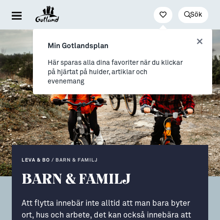
Sök
Besöka & uppleva
Leva & bo
Arbeta & utveckla
Min Gotlandsplan
Evenemang
För dig som drömmer
Jobb
Här sparas alla dina favoriter när du klickar
på hjärtat på huider, artiklar och
Resa hit & runt
→ Nyfiken på Gotland
Distansarbete från Gotland
evenemang
Kultur & nöje
→ Vi som valt livet på Gotland
Stöd till företag
Friluftsliv & natur
Allt om flytt
Studier & lärande
Mat & dryck
→ Flytta hit
Studera på Gotland
Hitta boende
→ Inför flytten
LEVA & BO
/
BARN & FAMILJ
BARN & FAMILJ
Konst & form
Allt om Gotland
Guider (Gotland på egen hand)
→ Våra gotländska socknar
Att flytta innebär inte alltid att man bara byter
ort, hus och arbete, det kan också innebära att
Guidade turer
→ Myter om att bo på Gotland