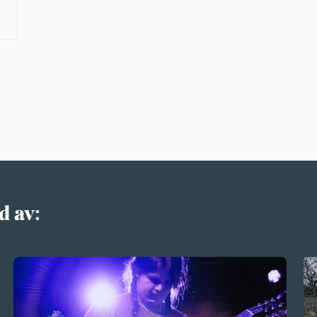
d av: