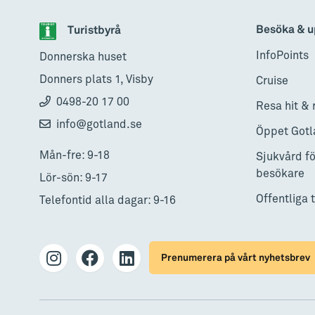
Besöka & u
Turistbyrå
InfoPoints
Donnerska huset
Donners plats 1, Visby
Cruise
0498-20 17 00
Resa hit & 
info@gotland.se
Öppet Gotl
Mån-fre: 9-18
Sjukvård fö
besökare
Lör-sön: 9-17
Offentliga 
Telefontid alla dagar: 9-16
Prenumerera på vårt nyhetsbrev