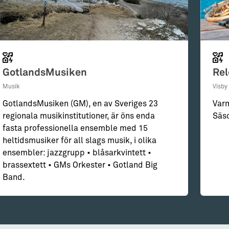
GotlandsMusiken
Rel
Musik
Visby
GotlandsMusiken (GM), en av Sveriges 23
Var
regionala musikinstitutioner, är öns enda
Säs
fasta professionella ensemble med 15
heltidsmusiker för all slags musik, i olika
ensembler: jazzgrupp • blåsarkvintett •
brassextett • GMs Orkester • Gotland Big
Band.