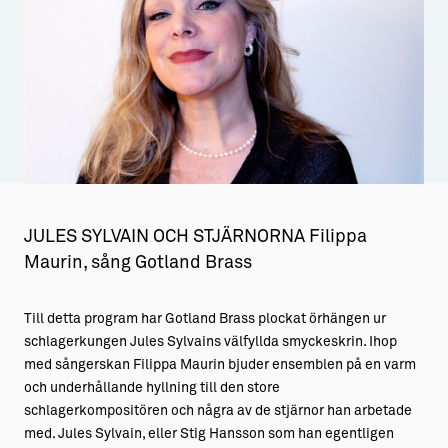
Aktiviteter
→ Gutamål och gotländska
Sustainable Plejs
Allt om bostad
Möten & kongresser
→ Hyra bostad
Hansestaden världsarv
→ Köpa bostad
Gotlands kulturarv
→ Bygga hus
Almedalsveckan
Allt om livet på Ön
JULES SYLVAIN OCH STJÄRNORNA Filippa
Maurin, sång Gotland Brass
Medeltidsveckan
→ Fritidsliv
Visby Centrum
→ Föreningsliv
Till detta program har Gotland Brass plockat örhängen ur
schlagerkungen Jules Sylvains välfyllda smyckeskrin. Ihop
→ Idrottsliv
med sångerskan Filippa Maurin bjuder ensemblen på en varm
och underhållande hyllning till den store
→ Tonårsliv
schlagerkompositören och några av de stjärnor han arbetade
Barn & Familj
med. Jules Sylvain, eller Stig Hansson som han egentligen