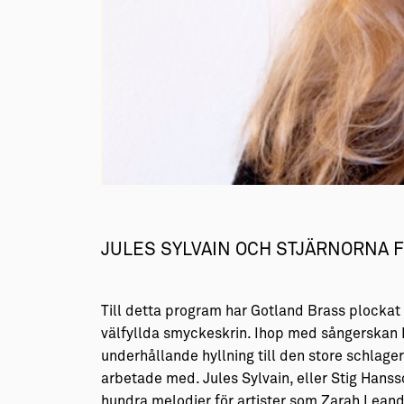
→ Tonårsliv
Barn & Familj
JULES SYLVAIN OCH STJÄRNORNA Fil
Till detta program har Gotland Brass plockat
välfyllda smyckeskrin. Ihop med sångerskan 
underhållande hyllning till den store schlag
arbetade med. Jules Sylvain, eller Stig Hanss
hundra melodier för artister som Zarah Leander