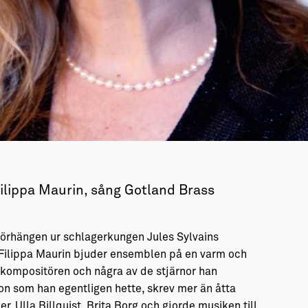
ippa Maurin, sång Gotland Brass
 örhängen ur schlagerkungen Jules Sylvains
Filippa Maurin bjuder ensemblen på en varm och
erkompositören och några av de stjärnor han
on som han egentligen hette, skrev mer än åtta
, Ulla Billquist, Brita Borg och gjorde musiken till