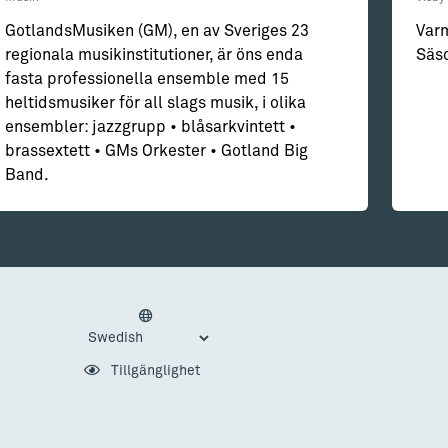
GotlandsMusiken (GM), en av Sveriges 23
Var
regionala musikinstitutioner, är öns enda
Säs
fasta professionella ensemble med 15
heltidsmusiker för all slags musik, i olika
ensembler: jazzgrupp • blåsarkvintett •
brassextett • GMs Orkester • Gotland Big
Band.
Tillgänglighet