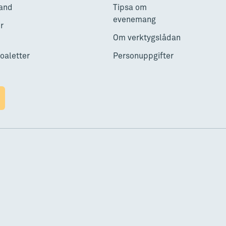
and
Tipsa om
evenemang
r
Om verktygslådan
toaletter
Personuppgifter