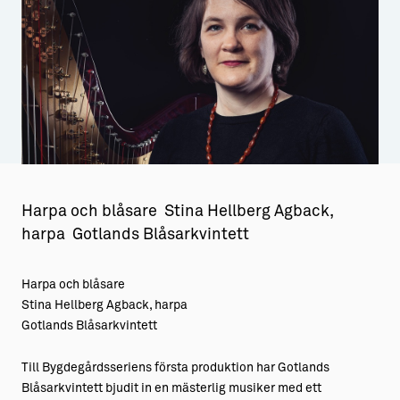
Aktiviteter
→ Gutamål och gotländska
Sustainable Plejs
Allt om bostad
Möten & kongresser
→ Hyra bostad
Hansestaden världsarv
→ Köpa bostad
Gotlands kulturarv
→ Bygga hus
Almedalsveckan
Allt om livet på Ön
Harpa och blåsare Stina Hellberg Agback,
harpa Gotlands Blåsarkvintett
Medeltidsveckan
→ Fritidsliv
Visby Centrum
→ Föreningsliv
Harpa och blåsare
Stina Hellberg Agback, harpa
→ Idrottsliv
Gotlands Blåsarkvintett
→ Tonårsliv
Till Bygdegårdsseriens första produktion har Gotlands
Barn & Familj
Blåsarkvintett bjudit in en mästerlig musiker med ett