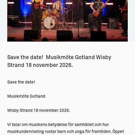
Aktiviteter
→ Gutamål och gotländska
Sustainable Plejs
Allt om bostad
Möten & kongresser
→ Hyra bostad
Hansestaden världsarv
→ Köpa bostad
Save the date! Musikmöte Gotland Wisby
Gotlands kulturarv
→ Bygga hus
Strand 18 november 2026.
Almedalsveckan
Allt om livet på Ön
Save the date!
Medeltidsveckan
→ Fritidsliv
Visby Centrum
→ Föreningsliv
Musikmöte Gotland
→ Idrottsliv
Wisby Strand 18 november 2026.
→ Tonårsliv
Vi talar om musikens betydelse för samhället och hur
Barn & Familj
musikundervisning rustar barn och unga för framtiden. Öppet