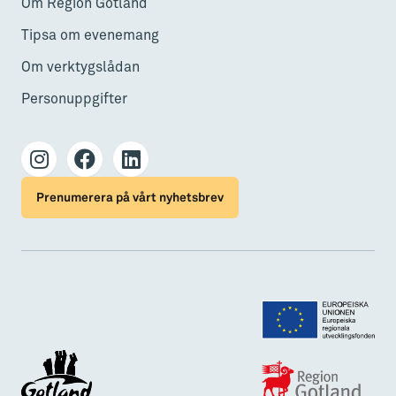
Om Region Gotland
Tipsa om evenemang
Om verktygslådan
Personuppgifter
Prenumerera på vårt nyhetsbrev