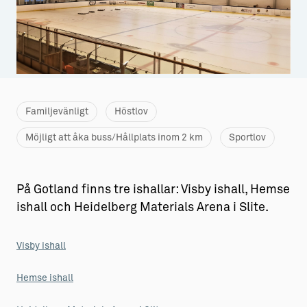
Aktiviteter
→ Gutamål och gotländska
Sustainable Plejs
Allt om bostad
Möten & kongresser
→ Hyra bostad
Hansestaden världsarv
→ Köpa bostad
Familjevänligt
Höstlov
Gotlands kulturarv
→ Bygga hus
Möjligt att åka buss/Hållplats inom 2 km
Sportlov
Almedalsveckan
Allt om livet på Ön
Medeltidsveckan
→ Fritidsliv
På Gotland finns tre ishallar: Visby ishall, Hemse
ishall och Heidelberg Materials Arena i Slite.
Visby Centrum
→ Föreningsliv
→ Idrottsliv
Visby ishall
→ Tonårsliv
Hemse ishall
Barn & Familj