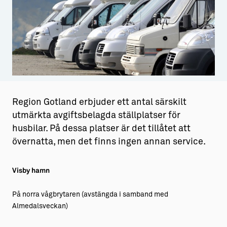
Aktiviteter
→ Gutamål och gotländska
Sustainable Plejs
Allt om bostad
Möten & kongresser
→ Hyra bostad
Hansestaden världsarv
→ Köpa bostad
Gotlands kulturarv
→ Bygga hus
Region Gotland erbjuder ett antal särskilt
utmärkta avgiftsbelagda ställplatser för
Almedalsveckan
Allt om livet på Ön
husbilar. På dessa platser är det tillåtet att
Medeltidsveckan
→ Fritidsliv
övernatta, men det finns ingen annan service.
Visby Centrum
→ Föreningsliv
Visby hamn
→ Idrottsliv
På norra vågbrytaren (avstängda i samband med
→ Tonårsliv
Almedalsveckan)
Barn & Familj