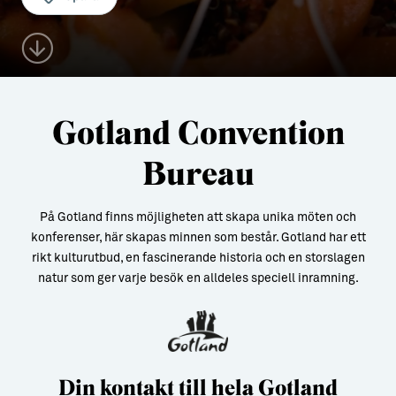
Aktiviteter
→ Gutamål och gotländska
Sustainable Plejs
Allt om bostad
Möten & kongresser
→ Hyra bostad
Gotland Convention
Hansestaden världsarv
→ Köpa bostad
Bureau
Gotlands kulturarv
→ Bygga hus
Almedalsveckan
Allt om livet på Ön
På Gotland finns möjligheten att skapa unika möten och
konferenser, här skapas minnen som består. Gotland har ett
Medeltidsveckan
→ Fritidsliv
rikt kulturutbud, en fascinerande historia och en storslagen
Visby Centrum
→ Föreningsliv
natur som ger varje besök en alldeles speciell inramning.
→ Idrottsliv
→ Tonårsliv
Din kontakt till hela Gotland
Barn & Familj