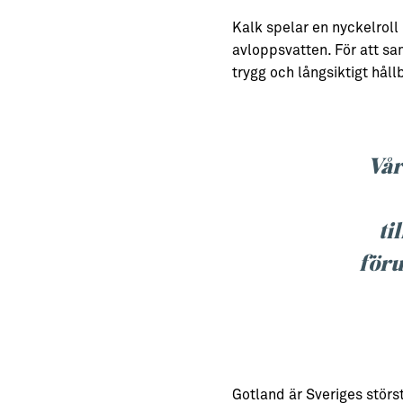
Kalk spelar en nyckelroll 
avloppsvatten. För att sa
trygg och långsiktigt håll
Vår
ti
föru
Gotland är Sveriges störs