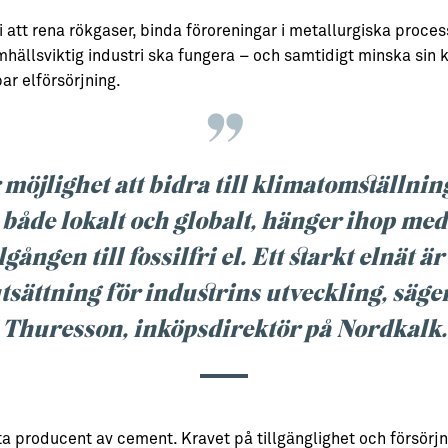
i att rena rökgaser, binda föroreningar i metallurgiska proce
mhällsviktig industri ska fungera – och samtidigt minska sin
bar elförsörjning.
 möjlighet att bidra till klimatomställnin
både lokalt och globalt, hänger ihop med
llgången till fossilfri el. Ett starkt elnät är
tsättning för industrins utveckling, säge
Thuresson, inköpsdirektör på Nordkalk.
ta producent av cement. Kravet på tillgänglighet och försörj