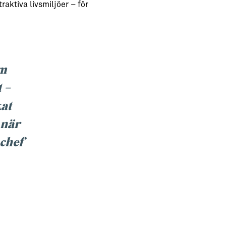
raktiva livsmiljöer – för
om
 –
kat
 när
 chef