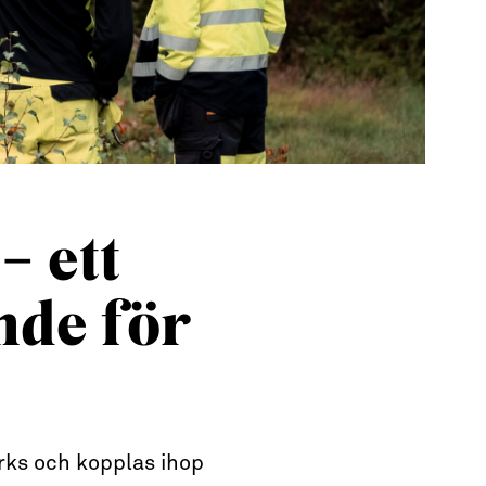
– ett
de för
ärks och kopplas ihop