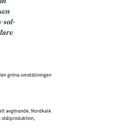
om
sen
 sol-
dare
i den gröna omställningen
 helt avgörande. Nordkalk
 stålproduktion,