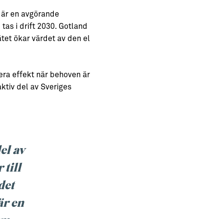
 är en avgörande
tas i drift 2030. Gotland
ätet ökar värdet av den el
era effekt när behoven är
aktiv del av Sveriges
el av
till
det
är en