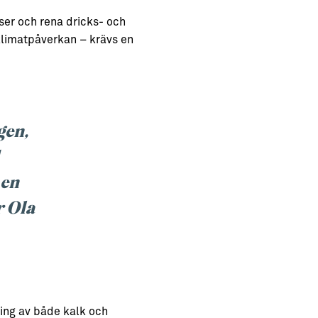
sser och rena dricks- och
 klimatpåverkan – krävs en
gen,
 en
r Ola
ning av både kalk och