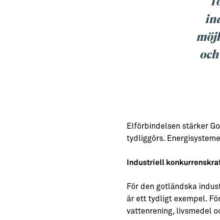
f
in
möjl
och
Elförbindelsen stärker Got
tydliggörs. Energisystem
Industriell konkurrenskraft
För den gotländska industr
är ett tydligt exempel. F
vattenrening, livsmedel o