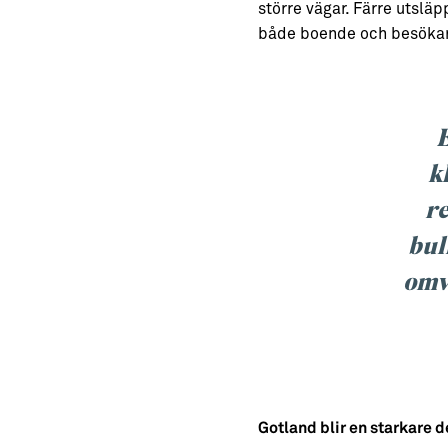
större vägar. Färre utsläp
både boende och besöka
E
k
re
bul
omv
Gotland blir en starkare d