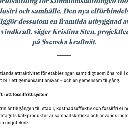
örutsättning för klimatomställningen in
dustri och samhälle. Den nya elförbindel
iggör dessutom en framtida utbyggnad av
 vindkraft, säger Kristina Sten, projektle
på Svenska kraftnät.
lands attraktivitet för etableringar, samtidigt som öns roll 
et blir ett gemensamt ansvar – och en gemensam tillgång.
 i ett fossilfritt system
in är tillgången till stabil, kostnadseffektiv och fossilfri el
öretagets kalkprodukter är samhällskritiska och används inom
ch miljöteknik.