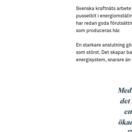
Svenska kraftnäts arbete 
pusselbit i energiomställn
har redan goda förutsättni
som produceras här.
En starkare anslutning gö
som störst. Det skapar bal
energisystem, snarare än 
Med 
det
en
ökad