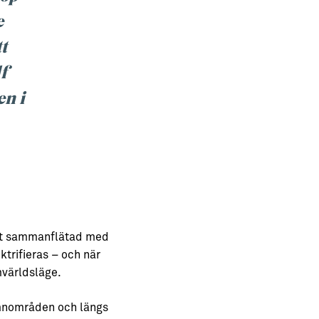
e
t
f
en i
ätt sammanflätad med
trifieras – och när
mvärldsläge.
hamnområden och längs