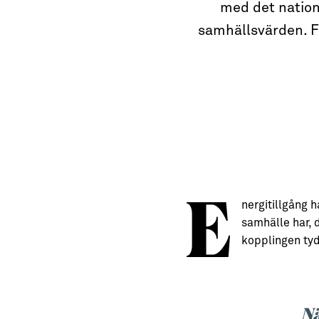
→ Tonårsliv
med det nation
samhällsvärden. Fö
Barn & Familj
E
nergitillgång h
samhälle har, d
kopplingen tyd
Nä