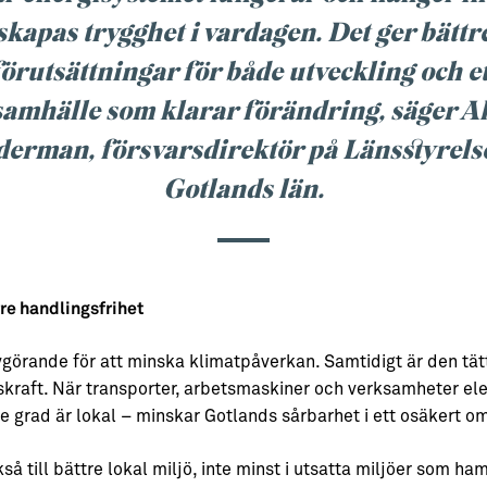
skapas trygghet i vardagen. Det ger bättr
förutsättningar för både utveckling och et
samhälle som klarar förändring, säger Al
erman, försvarsdirektör på Länsstyrels
Gotlands län.
re handlingsfrihet
vgörande för att minska klimatpåverkan. Samtidigt är den t
raft. När transporter, arbetsmaskiner och verksamheter elek
e grad är lokal – minskar Gotlands sårbarhet i ett osäkert o
kså till bättre lokal miljö, inte minst i utsatta miljöer som 