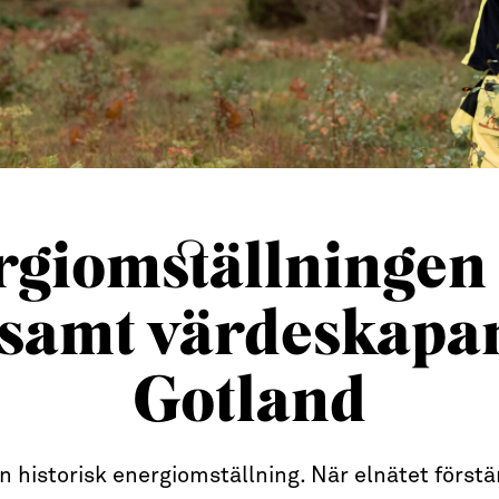
giomställningen 
samt värdeskapan
Gotland
en historisk energiomställning. När elnätet först