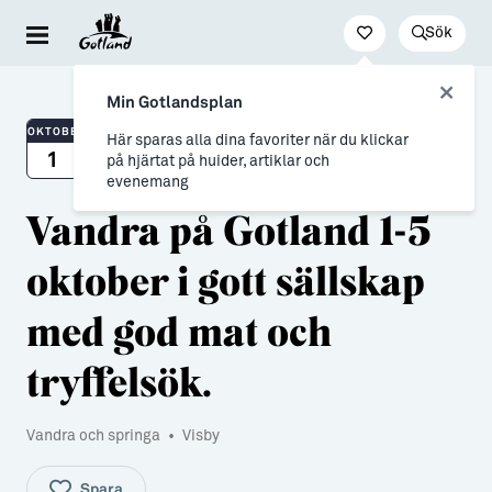
Sök
Besöka & uppleva
Leva & bo
Arbeta & utveckla
Min Gotlandsplan
Evenemang
För dig som drömmer
Jobb
OKTOBER
Här sparas alla dina favoriter när du klickar
1
på hjärtat på huider, artiklar och
Resa hit & runt
→ Nyfiken på Gotland
Distansarbete från Gotland
evenemang
Vandra på Gotland 1-5
Kultur & nöje
→ Vi som valt livet på Gotland
Stöd till företag
oktober i gott sällskap
Friluftsliv & natur
Allt om flytt
Studier & lärande
Mat & dryck
→ Flytta hit
Studera på Gotland
med god mat och
Hitta boende
→ Inför flytten
tryffelsök.
Konst & form
Allt om Gotland
Vandra och springa
•
Visby
Guider (Gotland på egen hand)
→ Våra gotländska socknar
Guidade turer
→ Myter om att bo på Gotland
Spara