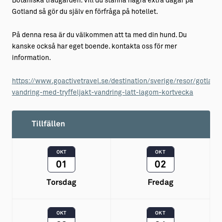
Botaniska trädgården. Vill du stanna några extra dagar på
Gotland så gör du själv en förfråga på hotellet.
På denna resa är du välkommen att ta med din hund. Du
kanske också har eget boende. kontakta oss för mer
information.
https://www.goactivetravel.se/destination/sverige/resor/gotland
vandring-med-tryffeljakt-vandring-latt-lagom-kortvecka
Tillfällen
OKT
OKT
01
02
Torsdag
Fredag
OKT
OKT