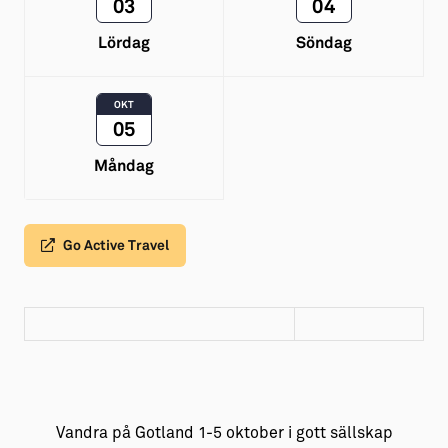
03
04
Lördag
Söndag
OKT
05
Måndag
Go Active Travel
Vandra på Gotland 1-5 oktober i gott sällskap