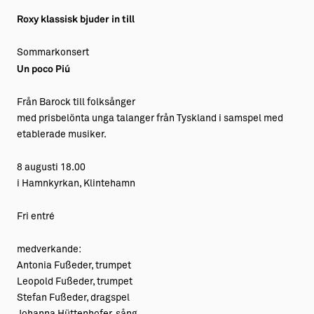
Roxy klassisk bjuder in till
Sommarkonsert
Un poco Piú
Från Barock till folksånger
med prisbelönta unga talanger från Tyskland i samspel med
etablerade musiker.
8 augusti 18.00
i Hamnkyrkan, Klintehamn
Fri entré
medverkande:
Antonia Fußeder, trumpet
​Leopold Fußeder, trumpet
Stefan Fußeder, dragspel
Johanna Hüttenhofer, sång