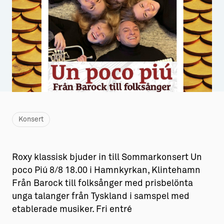
Aktiviteter
→ Gutamål och gotländska
Sustainable Plejs
Allt om bostad
Möten & kongresser
→ Hyra bostad
Hansestaden världsarv
→ Köpa bostad
Gotlands kulturarv
→ Bygga hus
Almedalsveckan
Allt om livet på Ön
Konsert
Medeltidsveckan
→ Fritidsliv
Roxy klassisk bjuder in till Sommarkonsert Un
Visby Centrum
→ Föreningsliv
poco Piú 8/8 18.00 i Hamnkyrkan, Klintehamn
→ Idrottsliv
Från Barock till folksånger med prisbelönta
unga talanger från Tyskland i samspel med
→ Tonårsliv
etablerade musiker. Fri entré
Barn & Familj