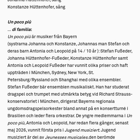
Konstanze Hüttenhofer, sång
Un poco più
…
di familia
:
Un poco più
är musiker från Bayern
(systrarna Johanna och Konstanze, Johannas man Stefan och
deras barn Antonia och Leopold på 14 / 10 år ): Stefan Fußeder,
Johanna Hüttenhofer-Fußeder, Konstanze Hüttenhofer samt
Antonia och Leopold Fußeder har vunnit olika priser och haft
uppträden i München, Sydney, New York, St.
Petersburg/Ryssland och Shanghai med olika ensembler.
Stefan Fußeder bär ensemblen musikaliskt. Han har studerat
dragspel och trumpet med utmärkta betyg vid Richard Strauss-
konservatoriet i München, dirigerat Bayerns regionala
ungdomsdragspelsorkester bland annat på en konsertturné i
Brasilien och leder flera orkestrar. De yngre medlemmarna i
Un
poco più
, Antonia och Leopold, har redan flera gånger, senast
maj 2026, vunnit första pris i
Jugend musiziert
. Jugend
musiziert är del av
Jeunesses musicales.
den berömde