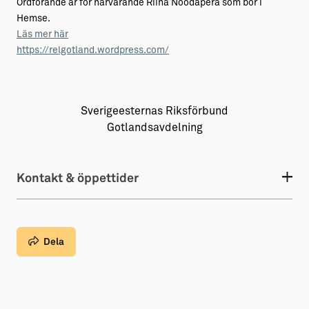
Ordförande är för närvarande Riina Noodapera som bor i
Hemse.
Läs mer här
https://relgotland.wordpress.com/
Sverigeesternas Riksförbund
Gotlandsavdelning
Kontakt & öppettider
Dela