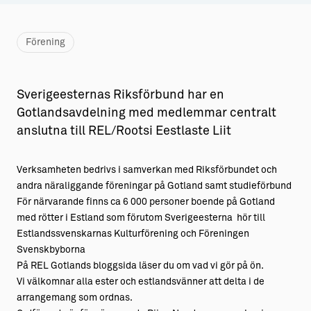
Aktiviteter
→ Gutamål och gotländska
Förening
Sustainable Plejs
Allt om bostad
Möten & kongresser
→ Hyra bostad
Sverigeesternas Riksförbund har en
Hansestaden världsarv
→ Köpa bostad
Gotlandsavdelning med medlemmar centralt
anslutna till REL/Rootsi Eestlaste Liit
Gotlands kulturarv
→ Bygga hus
Almedalsveckan
Allt om livet på Ön
Verksamheten bedrivs i samverkan med Riksförbundet och
andra näraliggande föreningar på Gotland samt studieförbund
Medeltidsveckan
→ Fritidsliv
För närvarande finns ca 6 000 personer boende på Gotland
Visby Centrum
→ Föreningsliv
med rötter i Estland som förutom Sverigeesterna hör till
Estlandssvenskarnas Kulturförening och Föreningen
→ Idrottsliv
Svenskbyborna
På REL Gotlands bloggsida läser du om vad vi gör på ön.
→ Tonårsliv
Vi välkomnar alla ester och estlandsvänner att delta i de
arrangemang som ordnas.
Barn & Familj