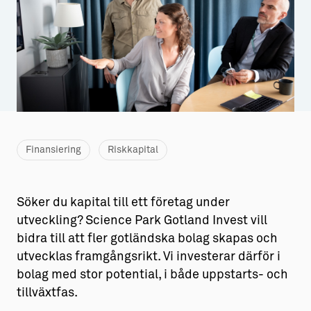
Aktiviteter
→ Gutamål och gotländska
Sustainable Plejs
Allt om bostad
Möten & kongresser
→ Hyra bostad
Hansestaden världsarv
→ Köpa bostad
Gotlands kulturarv
→ Bygga hus
Finansiering
Riskkapital
Almedalsveckan
Allt om livet på Ön
Medeltidsveckan
→ Fritidsliv
Söker du kapital till ett företag under
Visby Centrum
→ Föreningsliv
utveckling? Science Park Gotland Invest vill
bidra till att fler gotländska bolag skapas och
→ Idrottsliv
utvecklas framgångsrikt. Vi investerar därför i
→ Tonårsliv
bolag med stor potential, i både uppstarts- och
tillväxtfas.
Barn & Familj