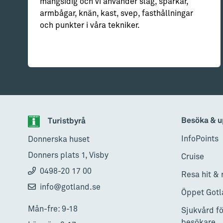
mångsidig och vi använder slag, sparkar,
armbågar, knän, kast, svep, fasthållningar
och punkter i våra tekniker.
Besöka & u
Turistbyrå
InfoPoints
Donnerska huset
Donners plats 1, Visby
Cruise
0498-20 17 00
Resa hit & 
info@gotland.se
Öppet Gotl
Mån-fre: 9-18
Sjukvård fö
besökare