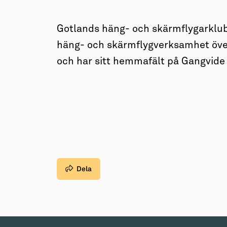
→ Tonårsliv
Barn & Familj
Gotlands häng- och skärmflygarklub
häng- och skärmflygverksamhet över
och har sitt hemmafält på Gangvide 
Dela