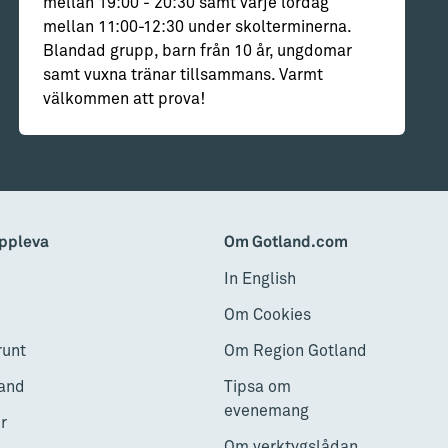
mellan 19:00 - 20:30 samt varje lördag
mellan 11:00-12:30 under skolterminerna.
Blandad grupp, barn från 10 år, ungdomar
samt vuxna tränar tillsammans. Varmt
välkommen att prova!
ppleva
Om Gotland.com
In English
Om Cookies
runt
Om Region Gotland
and
Tipsa om
evenemang
r
Om verktygslådan