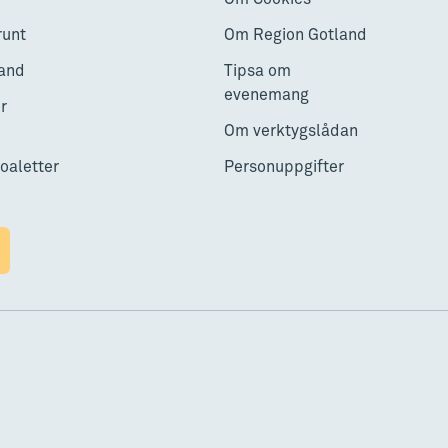
runt
Om Region Gotland
and
Tipsa om
evenemang
r
Om verktygslådan
toaletter
Personuppgifter