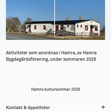
Aktiviteter
→ Gutamål och gotländska
Sustainable Plejs
Allt om bostad
Möten & kongresser
→ Hyra bostad
Hansestaden världsarv
→ Köpa bostad
Gotlands kulturarv
→ Bygga hus
Aktiviteter som anordnas i Hamra, av Hamra
Almedalsveckan
Allt om livet på Ön
Bygdegårdsförening, under sommaren 2026
Medeltidsveckan
→ Fritidsliv
Visby Centrum
→ Föreningsliv
→ Idrottsliv
Hamra kultursommar 2026
→ Tonårsliv
Kontakt & öppettider
Barn & Familj