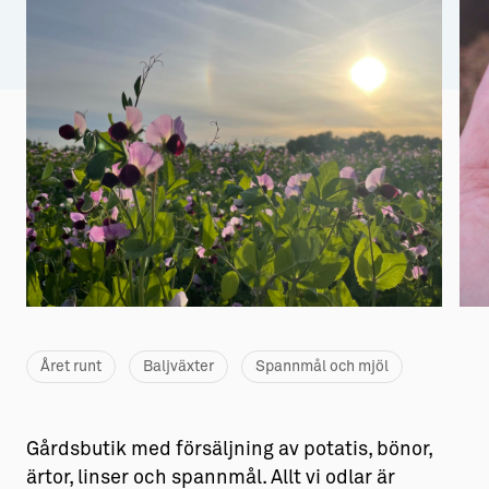
Aktiviteter
→ Gutamål och gotländska
Sustainable Plejs
Allt om bostad
Möten & kongresser
→ Hyra bostad
Hansestaden världsarv
→ Köpa bostad
Gotlands kulturarv
→ Bygga hus
Almedalsveckan
Allt om livet på Ön
Medeltidsveckan
→ Fritidsliv
Visby Centrum
→ Föreningsliv
Året runt
Baljväxter
Spannmål och mjöl
→ Idrottsliv
→ Tonårsliv
Gårdsbutik med försäljning av potatis, bönor,
Barn & Familj
ärtor, linser och spannmål. Allt vi odlar är