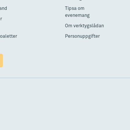
and
Tipsa om
evenemang
r
Om verktygslådan
toaletter
Personuppgifter