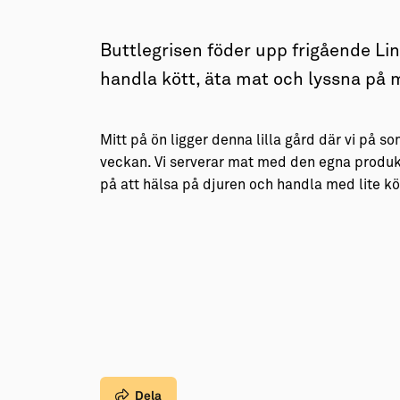
→ Tonårsliv
Barn & Familj
Buttlegrisen föder upp frigående Li
handla kött, äta mat och lyssna på
Mitt på ön ligger denna lilla gård där vi på 
veckan. Vi serverar mat med den egna produkt
på att hälsa på djuren och handla med lite k
Dela