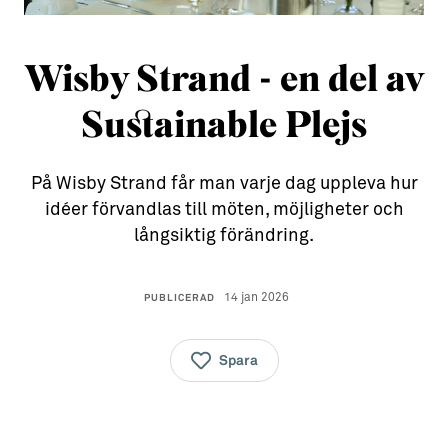
Aktiviteter
→ Gutamål och gotländska
Wisby Strand - en del av
Sustainable Plejs
Allt om bostad
Sustainable Plejs
Möten & kongresser
→ Hyra bostad
Hansestaden världsarv
→ Köpa bostad
På Wisby Strand får man varje dag uppleva hur
Gotlands kulturarv
→ Bygga hus
idéer förvandlas till möten, möjligheter och
Almedalsveckan
Allt om livet på Ön
långsiktig förändring.
Medeltidsveckan
→ Fritidsliv
14 jan 2026
PUBLICERAD
Visby Centrum
→ Föreningsliv
→ Idrottsliv
Spara
→ Tonårsliv
Barn & Familj