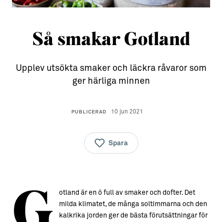
Aktiviteter
→ Gutamål och gotländska
Så smakar Gotland
Sustainable Plejs
Allt om bostad
Möten & kongresser
→ Hyra bostad
Upplev utsökta smaker och läckra råvaror som
Hansestaden världsarv
→ Köpa bostad
ger härliga minnen
Gotlands kulturarv
→ Bygga hus
10 jun 2021
PUBLICERAD
Almedalsveckan
Allt om livet på Ön
Medeltidsveckan
→ Fritidsliv
Spara
Visby Centrum
→ Föreningsliv
→ Idrottsliv
G
otland är en ö full av smaker och dofter. Det
→ Tonårsliv
milda klimatet, de många soltimmarna och den
Barn & Familj
kalkrika jorden ger de bästa förutsättningar för