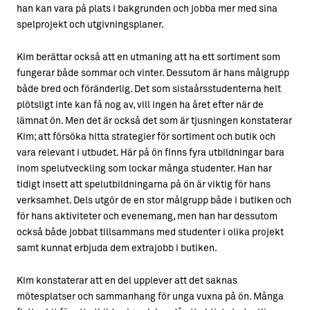
han kan vara på plats i bakgrunden och jobba mer med sina
spelprojekt och utgivningsplaner.
Kim berättar också att en utmaning att ha ett sortiment som
fungerar både sommar och vinter. Dessutom är hans målgrupp
både bred och föränderlig. Det som sistaårsstudenterna helt
plötsligt inte kan få nog av, vill ingen ha året efter när de
lämnat ön. Men det är också det som är tjusningen konstaterar
Kim; att försöka hitta strategier för sortiment och butik och
vara relevant i utbudet. Här på ön finns fyra utbildningar bara
inom spelutveckling som lockar många studenter. Han har
tidigt insett att spelutbildningarna på ön är viktig för hans
verksamhet. Dels utgör de en stor målgrupp både i butiken och
för hans aktiviteter och evenemang, men han har dessutom
också både jobbat tillsammans med studenter i olika projekt
samt kunnat erbjuda dem extrajobb i butiken.
Kim konstaterar att en del upplever att det saknas
mötesplatser och sammanhang för unga vuxna på ön. Många