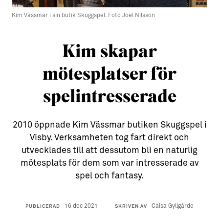
Kim Vässmar i sin butik Skuggspel. Foto Joel Nilsson
Aktiviteter
→ Gutamål och gotländska
Sustainable Plejs
Allt om bostad
Kim skapar
Möten & kongresser
→ Hyra bostad
mötesplatser för
Hansestaden världsarv
→ Köpa bostad
spelintresserade
Gotlands kulturarv
→ Bygga hus
Almedalsveckan
Allt om livet på Ön
2010 öppnade Kim Vässmar butiken Skuggspel i
Medeltidsveckan
→ Fritidsliv
Visby. Verksamheten tog fart direkt och
utvecklades till att dessutom bli en naturlig
Visby Centrum
→ Föreningsliv
mötesplats för dem som var intresserade av
→ Idrottsliv
spel och fantasy.
→ Tonårsliv
16 dec 2021
Caisa Gyllgårde
PUBLICERAD
SKRIVEN AV
Barn & Familj