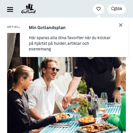
Sök
Besöka & uppleva
Leva & bo
Arbeta & utveckla
ARTIKLAR
/
GRÅ GÅSEN & GÅSEN OUT - EN DEL AV SUSTAINABLE PLEJS
Min Gotlandsplan
Evenemang
För dig som drömmer
Jobb
Här sparas alla dina favoriter när du klickar
på hjärtat på huider, artiklar och
Resa hit & runt
→ Nyfiken på Gotland
Distansarbete från Gotland
evenemang
Kultur & nöje
→ Vi som valt livet på Gotland
Stöd till företag
Friluftsliv & natur
Allt om flytt
Studier & lärande
Mat & dryck
→ Flytta hit
Studera på Gotland
Hitta boende
→ Inför flytten
Konst & form
Allt om Gotland
Guider (Gotland på egen hand)
→ Våra gotländska socknar
Guidade turer
→ Myter om att bo på Gotland