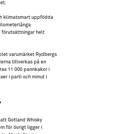
et.
ch klimatsmart uppfödda
kilometerlånga
förutsättningar helt
mplet varumärket Rydbergs
erna tillverkas på en
eras 11 000 pannkakor i
r i parti och minut i
r
u att Gotland Whisky
 för övrigt ligger i