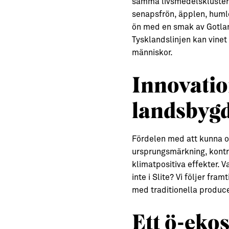
samma livsmedelskluster i 
senapsfrön, äpplen, humle
ön med en smak av Gotland
Tysklandslinjen kan vinet
människor.
Innovatio
landsbyg
Fördelen med att kunna od
ursprungsmärkning, kontro
klimatpositiva effekter. 
inte i Slite? Vi följer fr
med traditionella produc
Ett ö-eko