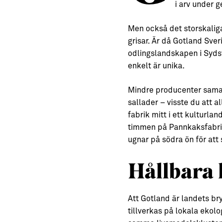
i arv under g
Men också det storskalig
grisar. Är då Gotland Sve
odlingslandskapen i Sydsv
enkelt är unika.
Mindre producenter samar
sallader – visste du att 
fabrik mitt i ett kulturl
timmen på Pannkaksfabrike
ugnar på södra ön för att 
Hållbara 
Att Gotland är landets bry
tillverkas på lokala ekolo