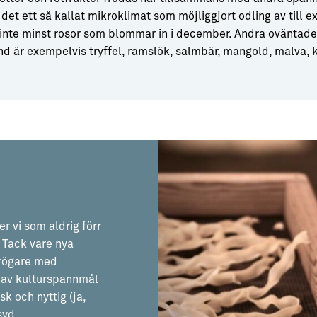
det ett så kallat mikroklimat som möjliggjort odling av till e
 inte minst rosor som blommar in i december. Andra oväntad
d är exempelvis tryffel, ramslök, salmbär, mangold, malva, k
er vi som aldrig förr
 Tack vare nya
krögare med
 av kulturspannmål
sk och nyttig (ja,
syd.