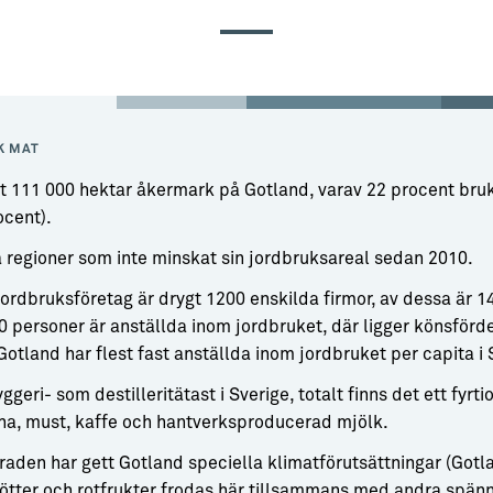
K MAT
t 111 000 hektar åkermark på Gotland, varav 22 procent bru
ocent).
å regioner som inte minskat sin jordbruksareal sedan 2010.
jordbruksföretag är drygt 1200 enskilda firmor, av dessa är 
0 personer är anställda inom jordbruket, där ligger könsför
Gotland har flest fast anställda inom jordbruket per capita i 
ggeri- som destilleritätast i Sverige, totalt finns det ett fyrti
cha, must, kaffe och hantverksproducerad mjölk.
aden har gett Gotland speciella klimatförutsättningar (Gotla
orötter och rotfrukter frodas här tillsammans med andra spän