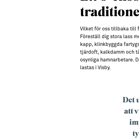
tradition
Vilket för oss tillbaka ti
Föreställ dig stora lass m
kapp, klinkbyggda fartygss
tjärdoft, kalkdamm och tån
osynliga hamnarbetare. Dä
lastas i Visby.
Det 
att 
im
ty