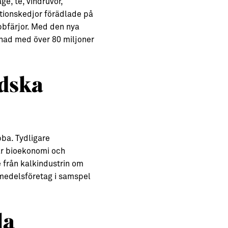
ge, té, vindruvor,
ktionskedjor förädlade på
bbfärjor. Med den nya
knad med över 80 miljoner
ndska
bba. Tydligare
lär bioekonomi och
 från kalkindustrin om
vsmedelsföretag i samspel
la