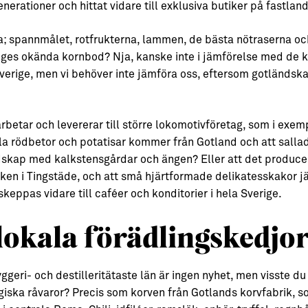
enerationer och hittat vidare till exklusiva butiker på fastland
a; spannmålet, rotfrukterna, lammen, de bästa nötraserna o
riges okända kornbod? Nja, kanske inte i jämförelse med de 
erige, men vi behöver inte jämföra oss, eftersom gotländska 
betar och levererar till större lokomotivföretag, som i exe
alla rödbetor och potatisar kommer från Gotland och att sallad
andskap med kalkstensgårdar och ängen? Eller att det produc
n i Tingstäde, och att små hjärtformade delikatesskakor jäse
skeppas vidare till caféer och konditorier i hela Sverige.
lokala förädlingskedjo
ggeri- och destilleritätaste län är ingen nyhet, men visste d
giska råvaror? Precis som korven från Gotlands korvfabrik, som