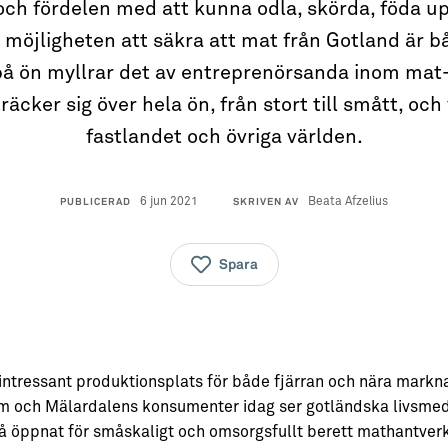
h fördelen med att kunna odla, skörda, föda up
 möjligheten att säkra att mat från Gotland är b
 på ön myllrar det av entreprenörsanda inom mat
cker sig över hela ön, från stort till smått, och v
fastlandet och övriga världen.
6 jun 2021
Beata Afzelius
PUBLICERAD
SKRIVEN AV
Spara
 intressant produktionsplats för både fjärran och nära markna
lm och Mälardalens konsumenter idag ser gotländska livsme
å öppnat för småskaligt och omsorgsfullt berett mathantverk