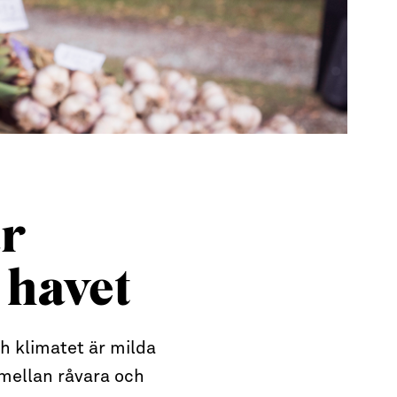
ar
 havet
h klimatet är milda
 mellan råvara och