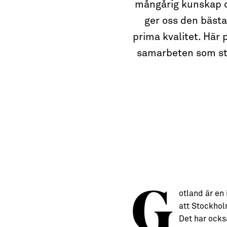
→ Tonårsliv
mångårig kunskap oc
ger oss den bästa
Barn & Familj
prima kvalitet. Här
samarbeten som strä
G
otland är en
att Stockho
Det har ocks