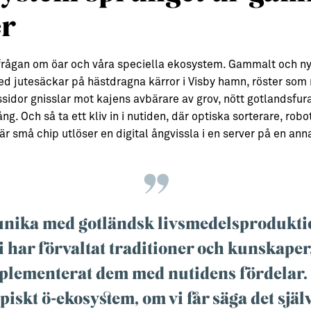
er
ll frågan om öar och våra speciella ekosystem. Gammalt och nyt
ed jutesäckar på hästdragna kärror i Visby hamn, röster som ro
idor gnisslar mot kajens avbärare av grov, nött gotlandsfura,
g. Och så ta ett kliv in i nutiden, där optiska sorterare, rob
r små chip utlöser en digital ångvissla i en server på en ann
unika med gotländsk livsmedelsprodukti
vi har förvaltat traditioner och kunskaper
plementerat dem med nutidens fördelar. 
piskt ö-ekosystem, om vi får säga det själ