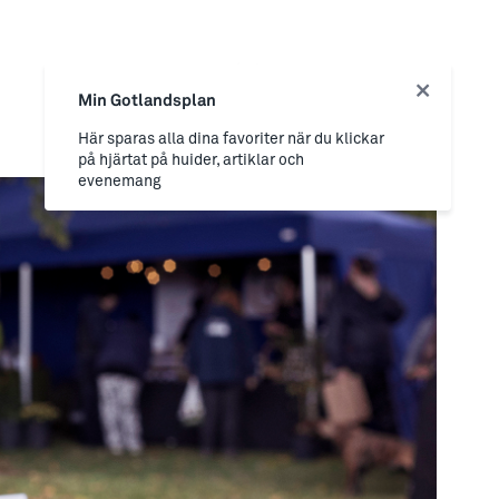
Min Gotlandsplan
Här sparas alla dina favoriter när du klickar
på hjärtat på huider, artiklar och
evenemang