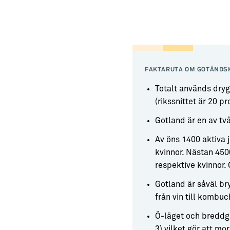
FAKTARUTA OM GOTÄNDS
Totalt används dryg
(rikssnittet är 20 pr
Gotland är en av tv
Av öns 1400 aktiva 
kvinnor. Nästan 450
respektive kvinnor. 
Gotland är såväl bry
från vin till kombu
Ö-läget och breddgr
3) vilket gör att m