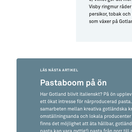
Visby ringmur råder 
persikor, tobak och
som växer på Gotlan
LÄS NÄSTA ARTIKEL
Pastaboom på ön
Har Gotland blivit italienskt? På ön upplev
ett ökat intresse för närproducerad pasta.
samarbeten mellan kreativa gotländska 
omställningsanda och lokala producenter
finns det möjlighet att äta hållbar, gotländ
pasta kan vara nyttig!) pasta från norr till 