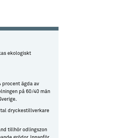
kas ekologiskt
14 procent ägda av
delningen på 60/40 män
Sverige.
otal dryckestillverkare
nd tillhör odlingszon
nande grödor. Innanför