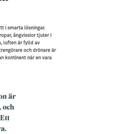
t i smarta lösningar.
par, ångvisslor tjuter i
 luften är fylld av
otrengörare och drönare är
an kontinent när en vara
on är
, och
Ett
va.