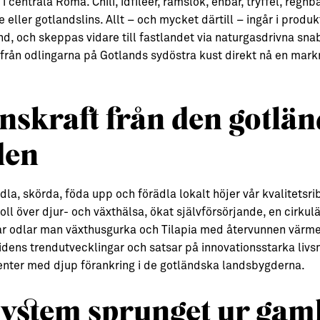
centrala Roma. Chili, idfiléer, ramslök, enbär, tryffel, regnbå
 eller gotlandslins. Allt – och mycket därtill – ingår i produ
, och skeppas vidare till fastlandet via naturgasdrivna sna
 från odlingarna på Gotlands sydöstra kust direkt nå en mar
nskraft från den gotlä
den
la, skörda, föda upp och förädla lokalt höjer vår kvalitetsri
ll över djur- och växthälsa, ökat självförsörjande, en cirku
Var odlar man växthusgurka och Tilapia med återvunnen värme
amtidens trendutvecklingar och satsar på innovationsstarka li
enter med djup förankring i de gotländska landsbygderna.
system sprunget ur gam