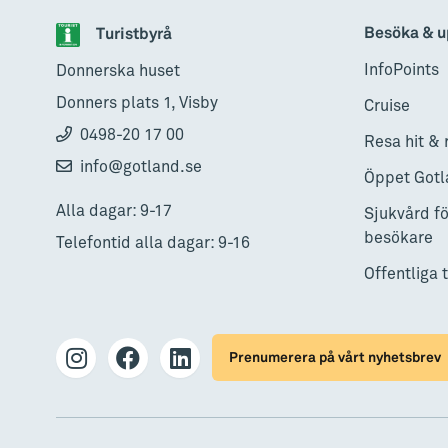
Besöka & u
Turistbyrå
InfoPoints
Donnerska huset
Donners plats 1, Visby
Cruise
0498-20 17 00
Resa hit & 
info@gotland.se
Öppet Gotl
Alla dagar: 9-17
Sjukvård fö
besökare
Telefontid alla dagar: 9-16
Offentliga 
Prenumerera på vårt nyhetsbrev