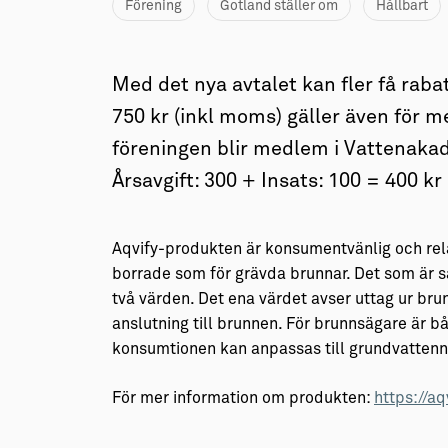
Förening
Gotland ställer om
Hållbart
Med det nya avtalet kan fler få raba
750 kr (inkl moms) gäller även för 
föreningen blir medlem i Vatten
Årsavgift: 300 + Insats: 100 = 400 kr
Aqvify-produkten är konsumentvänlig och relati
borrade som för grävda brunnar. Det som är sä
två värden. Det ena värdet avser uttag ur bru
anslutning till brunnen. För brunnsägare är b
konsumtionen kan anpassas till grundvattenni
För mer information om produkten:
https://aq