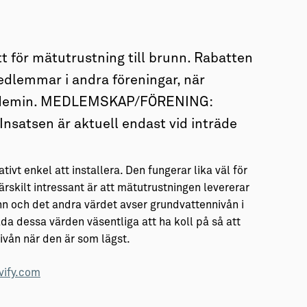
tt för mätutrustning till brunn. Rabatten
medlemmar i andra föreningar, när
akademin. MEDLEMSKAP/FÖRENING:
 Insatsen är aktuell endast vid inträde
vt enkel att installera. Den fungerar lika väl för
rskilt intressant är att mätutrustningen levererar
nn och det andra värdet avser grundvattennivån i
åda dessa värden väsentliga att ha koll på så att
vån när den är som lägst.
vify.com