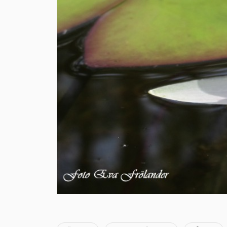
→ Tonårsliv
Barn & Familj