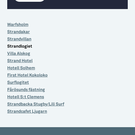
Aktiviteter
→ Gutamål och gotländska
Sustainable Plejs
Allt om bostad
Warfsholm
Strandakar
Möten & kongresser
→ Hyra bostad
Strandvillan
Hansestaden världsarv
→ Köpa bostad
Strandlogiet
Villa Alskog
Gotlands kulturarv
→ Bygga hus
Strand Hotel
Hotell Solhem
Almedalsveckan
Allt om livet på Ön
First Hotel Kokoloko
Medeltidsveckan
→ Fritidsliv
Surflogitet
Fårösunds fästning
Visby Centrum
→ Föreningsliv
Hotell S:t Clemens
Strandbacka Stugby/Lili Surf
→ Idrottsliv
Strandcafet Ljugarn
→ Tonårsliv
Barn & Familj