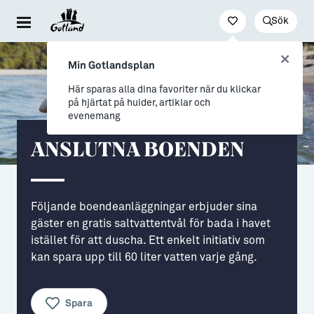
Sök
Besöka & uppleva
Leva & bo
Arbeta & utveckla
Min Gotlandsplan
Evenemang
För dig som drömmer
Jobb
Här sparas alla dina favoriter när du klickar
på hjärtat på huider, artiklar och
Resa hit & runt
→ Nyfiken på Gotland
Distansarbete från Gotland
evenemang
Kultur & nöje
→ Vi som valt livet på Gotland
Stöd till företag
ANSLUTNA BOENDEN
Friluftsliv & natur
Allt om flytt
Studier & lärande
Mat & dryck
→ Flytta hit
Studera på Gotland
Följande boendeanläggningar erbjuder sina
gäster en gratis saltvattentvål för bada i havet
Hitta boende
→ Inför flytten
istället för att duscha. Ett enkelt initiativ som
Konst & form
Allt om Gotland
kan spara upp till 60 liter vatten varje gång.
Guider (Gotland på egen hand)
→ Våra gotländska socknar
Spara
Guidade turer
→ Myter om att bo på Gotland