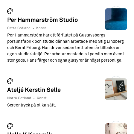
6
3
Per Hammarström Studio
Östra Gotland
•
Konst
2
Per Hammarström har ett förflutet på Gustavsbergs
14
porslinsfabrik och studio där han arbetade med Stig Lindberg
och Bernt Friberg. Han driver sedan trettiofem år tillbaka en
3
egen studio/ateljé. Per arbetar mestadels i porslin men även i
stengods. Hans färger och egna glasyrer är högst personliga.
3
3
2
Ateljé Kerstin Selle
2
Norra Gotland
•
Konst
Screentryck på olika sätt.
4
2