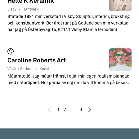
Helle K Keramik
Visby
•
Hantverk
Statade 1991 min verkstad i Visby. Skulptur, interiör, bruksting
och konsthantverk. Bor året runt på Gotland och min verkstad
har jag på Österbyväg 15, 62141 Visby (Gamla lerboden)
Caroline Roberts Art
Västra Gotland
•
Konst
Målarateljé. Jag målar främst i olja, min egen realism blandad
med naturlighet. Hör gärna av dig om du vill komma på besök.
2
9
1