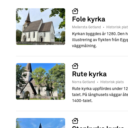
→ Tonårsliv
Barn & Familj
Fole kyrka
Mellersta Gotland
•
Historisk pla
Kyrkan byggdes år 1280. Den ha
illustrering av flykten från Egy
väggmålning.
Rute kyrka
Norra Gotland
•
Historisk plats
Rute kyrka uppfördes under 120
talet. På långhusets väggar åte
1400-talet.