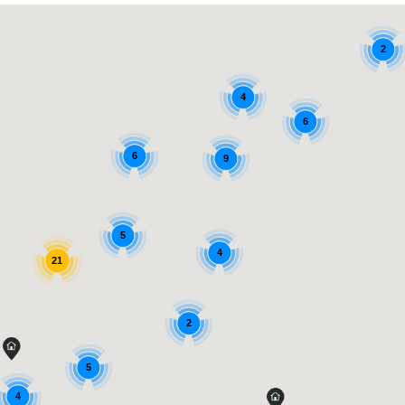
2
4
6
6
9
5
4
21
2
5
4