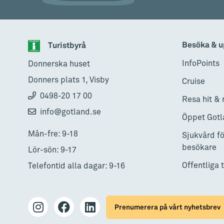
Bunge kyrka
Besöka & u
Turistbyrå
Östra Gotland
•
Historisk plats
InfoPoints
Donnerska huset
Från tidig medeltid finns mång
Donners plats 1, Visby
målningar som talat till kyrko
Cruise
0498-20 17 00
Resa hit & 
info@gotland.se
Öppet Gotl
Mån-fre: 9-18
Sjukvård fö
2
15
1
besökare
Lör-sön: 9-17
Offentliga 
Telefontid alla dagar: 9-16
Prenumerera på vårt nyhetsbrev