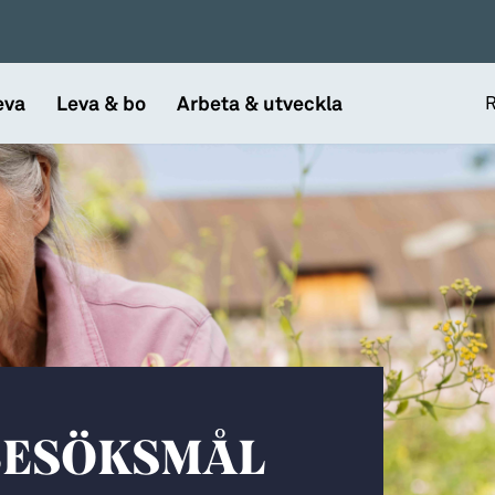
eva
Leva & bo
Arbeta & utveckla
R
BESÖKSMÅL