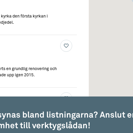
kyrka den första kyrkan i
edjedel.
orts en grundlig renovering och
ade upp igen 2015.
 synas bland listningarna? Anslut e
ån Eskelhem byggde denna kyrka”, enligt
het till verktygslådan!