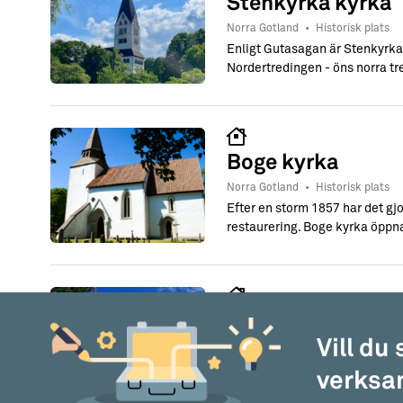
Stenkyrka kyrka
Norra Gotland
•
Historisk plats
Enligt Gutasagan är Stenkyrka 
Nordertredingen - öns norra tr
Boge kyrka
Norra Gotland
•
Historisk plats
Efter en storm 1857 har det gj
restaurering. Boge kyrka öppn
Hellvi kyrka
Vill du
Norra Gotland
•
Historisk plats
”Lafransmäster Botvids son fr
verksam
en runinskrift i korportalen.