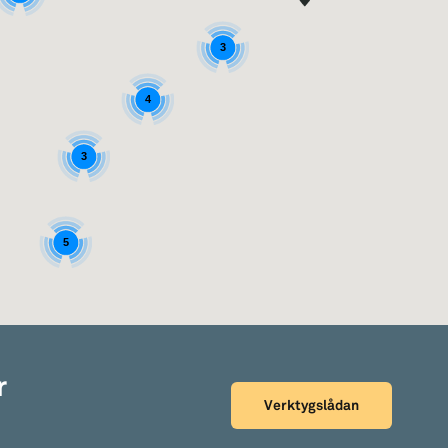
3
4
3
5
r
Verktygslådan