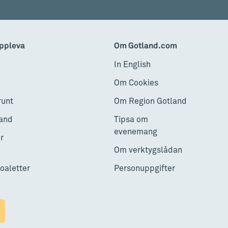
ppleva
Om Gotland.com
In English
a spår kvar, unika skulpturer och
besökarna över 700 år.
Om Cookies
runt
Om Region Gotland
and
Tipsa om
evenemang
r
Om verktygslådan
toaletter
Personuppgifter