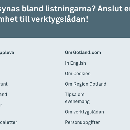
 synas bland listningarna? Anslut e
het till verktygslådan!
ppleva
Om Gotland.com
In English
Om Cookies
runt
Om Region Gotland
and
Tipsa om
evenemang
r
Om verktygslådan
toaletter
Personuppgifter