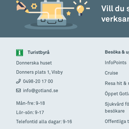
Vill du
verksam
Besöka & u
Turistbyrå
InfoPoints
Donnerska huset
Donners plats 1, Visby
Cruise
0498-20 17 00
Resa hit & 
info@gotland.se
Öppet Gotl
Mån-fre: 9-18
Sjukvård fö
besökare
Lör-sön: 9-17
Offentliga 
Telefontid alla dagar: 9-16