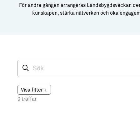
→ Tonårsliv
För andra gången arrangeras Landsbygdsveckan den 5-
kunskapen, stärka nätverken och öka engagema
Barn & Familj
Visa filter
+
0 träffar