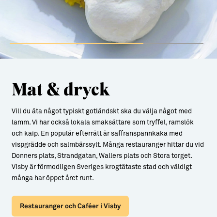
Mat & dryck
Vill du äta något typiskt gotländskt ska du välja något med
lamm. Vi har också lokala smaksättare som tryffel, ramslök
och kaip. En populär efterrätt är saffranspannkaka med
vispgrädde och salmbärssylt. Många restauranger hittar du vid
Donners plats, Strandgatan, Wallers plats och Stora torget.
Visby är förmodligen Sveriges krogtätaste stad och väldigt
många har öppet året runt.
Restauranger och Caféer i Visby