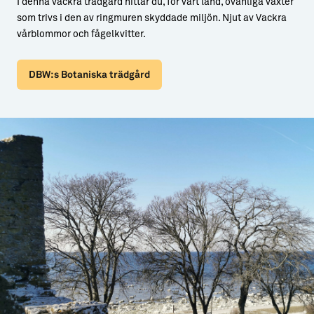
I denna vackra trädgård hittar du, för vårt land, ovanliga växter
som trivs i den av ringmuren skyddade miljön. Njut av Vackra
vårblommor och fågelkvitter.
DBW:s Botaniska trädgård