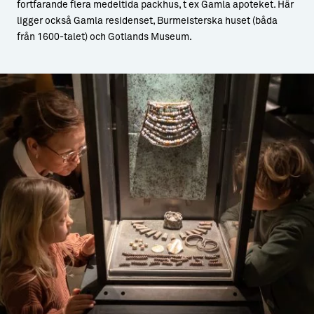
fortfarande flera medeltida packhus, t ex Gamla apoteket. Här
ligger också Gamla residenset, Burmeisterska huset (båda
från 1600-talet) och Gotlands Museum.