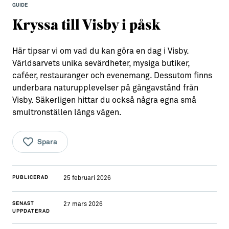
GUIDE
Aktiviteter
→ Gutamål och gotländska
Kryssa till Visby i påsk
Sustainable Plejs
Allt om bostad
Här tipsar vi om vad du kan göra en dag i Visby.
Möten & kongresser
→ Hyra bostad
Världsarvets unika sevärdheter, mysiga butiker,
caféer, restauranger och evenemang. Dessutom finns
Hansestaden världsarv
→ Köpa bostad
underbara naturupplevelser på gångavstånd från
Gotlands kulturarv
→ Bygga hus
Visby. Säkerligen hittar du också några egna små
smultronställen längs vägen.
Almedalsveckan
Allt om livet på Ön
Medeltidsveckan
→ Fritidsliv
Spara
Visby Centrum
→ Föreningsliv
PUBLICERAD
25 februari 2026
→ Idrottsliv
→ Tonårsliv
SENAST
27 mars 2026
UPPDATERAD
Barn & Familj