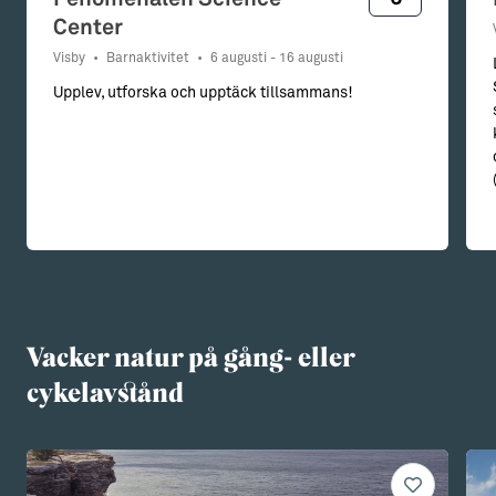
Center
Visby
•
Barnaktivitet
•
6 augusti - 16 augusti
Upplev, utforska och upptäck tillsammans!
Vacker natur på gång- eller
cykelavstånd