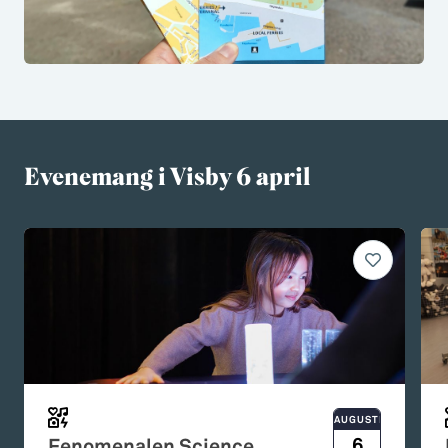
Evenemang i Visby 6 april
AUGUSTI
6
Fenomenalen Science