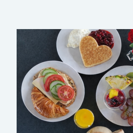
→ Tonårsliv
Barn & Familj