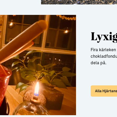
Lyxi
Fira kärleken
chokladfondue
dela på.
Alla Hjärtan