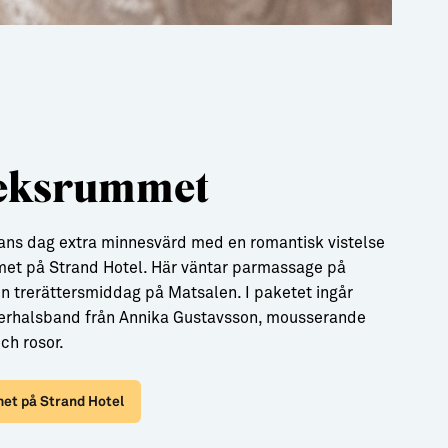
eksrummet
tans dag extra minnesvärd med en romantisk vistelse
met på Strand Hotel. Här väntar parmassage på
 trerättersmiddag på Matsalen. I paketet ingår
lverhalsband från Annika Gustavsson, mousserande
ch rosor.
et på Strand Hotel