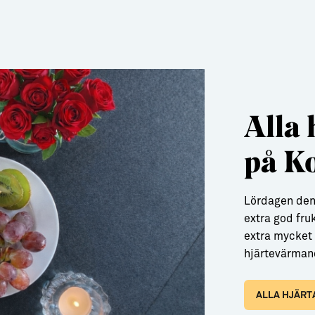
Alla 
på K
Lördagen den 
extra god fru
extra mycket 
hjärtevärman
ALLA HJÄRT