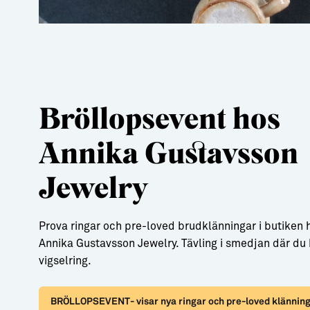
Bröllopsevent hos
Annika Gustavsson
Jewelry
Prova ringar och pre-loved brudklänningar i butiken
Annika Gustavsson Jewelry. Tävling i smedjan där du 
vigselring.
BRÖLLOPSEVENT- visar nya ringar och pre-loved klänning