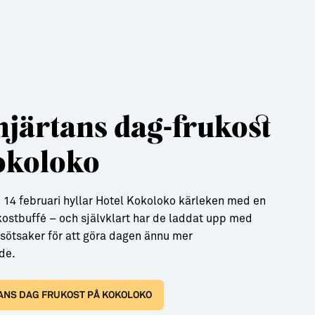
hjärtans dag-frukost
okoloko
14 februari hyllar Hotel Kokoloko kärleken med en
kostbuffé – och självklart har de laddat upp med
sötsaker för att göra dagen ännu mer
de.
ANS DAG FRUKOST PÅ KOKOLOKO