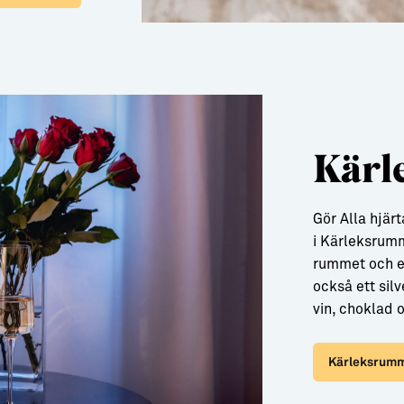
Kärl
Gör Alla hjär
i Kärleksrum
rummet och en
också ett si
vin, choklad o
Kärleksrumm