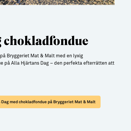
g chokladfondue
 på Bryggeriet Mat & Malt med en lyxig
 på Alla Hjärtans Dag – den perfekta efterrätten att
s Dag med chokladfondue på Bryggeriet Mat & Malt