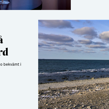
å
rd
Bo bekvämt i