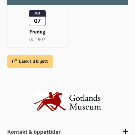
AUG
07
Fredag
16-17
Länk till biljett
Kontakt & öppettider