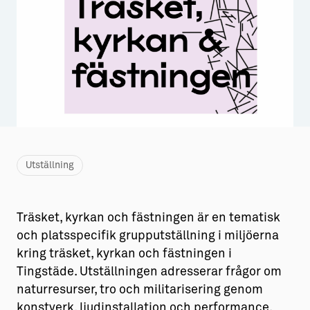
Aktiviteter
→ Gutamål och gotländska
Sustainable Plejs
Allt om bostad
Möten & kongresser
→ Hyra bostad
Hansestaden världsarv
→ Köpa bostad
Gotlands kulturarv
→ Bygga hus
Almedalsveckan
Allt om livet på Ön
Utställning
Medeltidsveckan
→ Fritidsliv
Träsket, kyrkan och fästningen är en tematisk
Visby Centrum
→ Föreningsliv
och platsspecifik grupputställning i miljöerna
→ Idrottsliv
kring träsket, kyrkan och fästningen i
Tingstäde. Utställningen adresserar frågor om
→ Tonårsliv
naturresurser, tro och militarisering genom
Barn & Familj
konstverk, ljudinstallation och performance.