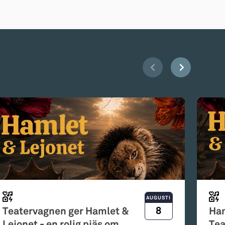
AUGUSTI
8
Teatervagnen ger Hamlet &
Ham
Lejonet - en rolig pjäs om
Tea