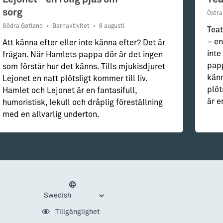
sorg
Östra
Södra Gotland
•
Barnaktivitet
•
8 augusti
Teat
– en
Att känna efter eller inte känna efter? Det är
inte
frågan. När Hamlets pappa dör är det ingen
papp
som förstår hur det känns. Tills mjukisdjuret
känn
Lejonet en natt plötsligt kommer till liv.
plöt
Hamlet och Lejonet är en fantasifull,
är e
humoristisk, lekull och dråplig föreställning
med en allvarlig underton.
Tillgänglighet