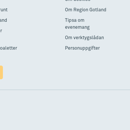
runt
Om Region Gotland
and
Tipsa om
evenemang
r
Om verktygslådan
toaletter
Personuppgifter