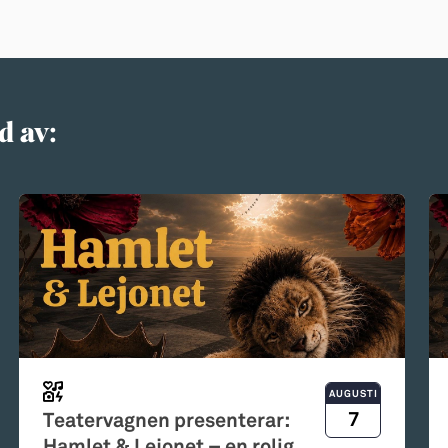
d av:
AUGUSTI
7
Teatervagnen presenterar:
Hamlet & Lejonet – en rolig