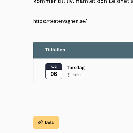
kommer till liv. Hamlet och Lejonet ä
https://teatervagnen.se/
Tillfällen
AUG
Torsdag
06
16:00
Dela