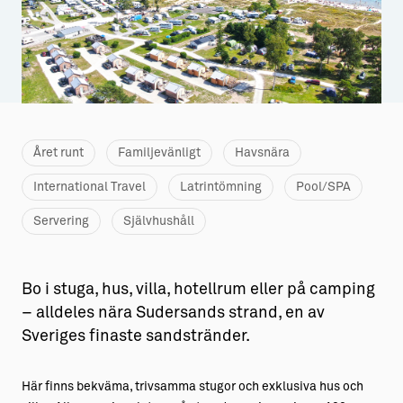
Aktiviteter
→ Gutamål och gotländska
Sustainable Plejs
Allt om bostad
Möten & kongresser
→ Hyra bostad
Hansestaden världsarv
→ Köpa bostad
Året runt
Familjevänligt
Havsnära
Gotlands kulturarv
→ Bygga hus
International Travel
Latrintömning
Pool/SPA
Almedalsveckan
Allt om livet på Ön
Servering
Självhushåll
Medeltidsveckan
→ Fritidsliv
Visby Centrum
→ Föreningsliv
Bo i stuga, hus, villa, hotellrum eller på camping
– alldeles nära Sudersands strand, en av
→ Idrottsliv
Sveriges finaste sandstränder.
→ Tonårsliv
Här finns bekväma, trivsamma stugor och exklusiva hus och
Barn & Familj