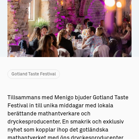
Aktiviteter
→ Gutamål och gotländska
Sustainable Plejs
Allt om bostad
Möten & kongresser
→ Hyra bostad
Hansestaden världsarv
→ Köpa bostad
Gotlands kulturarv
→ Bygga hus
Almedalsveckan
Allt om livet på Ön
Gotland Taste Festival
Medeltidsveckan
→ Fritidsliv
Tillsammans med Menigo bjuder Gotland Taste
Visby Centrum
→ Föreningsliv
Festival in till unika middagar med lokala
→ Idrottsliv
berättande mathantverkare och
dryckesproducenter. En smakrik och exklusiv
→ Tonårsliv
nyhet som kopplar ihop det gotländska
Barn & Familj
mathantverket med öns dryckesproducenter.