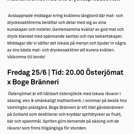
Avslappnade middagar kring kvällens långbord där mat- och
dryckesaktörerna berättar och delar med sig av sina
kunskaper och insikter. Gemensamma kvällar av god mat och
dryck blandat med spännande samtal och nya bekantskaper.
Middagar där vi sätter det lokala på menyn och bjuder in några
av öns bästa mat- och dryckesaktörer att kurera kvällen.
Välkomna till bords!
Fredag 25/6 | Tid: 20.00 Österjömat
x Boge Bränneri
Östersjömat är ett hållbart östersjökök med lokala råvaror i
säsong, eko & småskaligt mathantverk. I sommar på besök hos
Vamlingbo prästgård. Boge Bränneri är ett litet gårdsbränneri
på Gotland som destillerar och kryddar spritdrycker av frukt,
bär och spannmål. Spriten görs beroende på säsong och de
råvaror som finns tillgängliga för stunden.