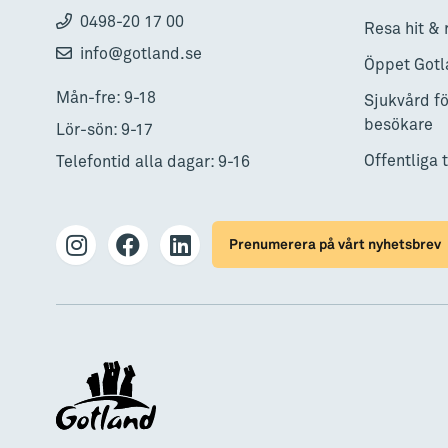
0498-20 17 00
Resa hit & 
info@gotland.se
Öppet Gotl
Mån-fre: 9-18
Sjukvård fö
besökare
Lör-sön: 9-17
Offentliga 
Telefontid alla dagar: 9-16
Prenumerera på vårt nyhetsbrev