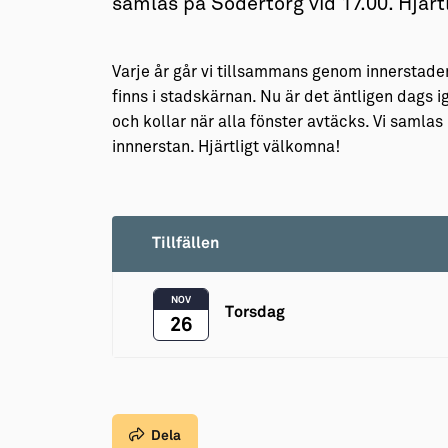
samlas på Södertorg vid 17.00. Hjärt
Varje år går vi tillsammans genom innerstaden
finns i stadskärnan. Nu är det äntligen dags 
och kollar när alla fönster avtäcks. Vi samla
innnerstan. Hjärtligt välkomna!
Tillfällen
NOV
Torsdag
26
Dela