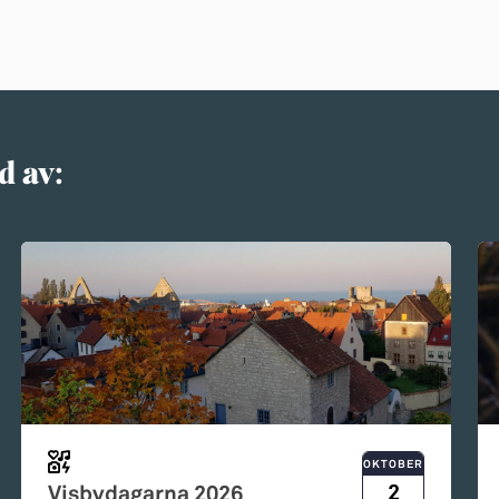
d av:
OKTOBER
2
Visbydagarna 2026