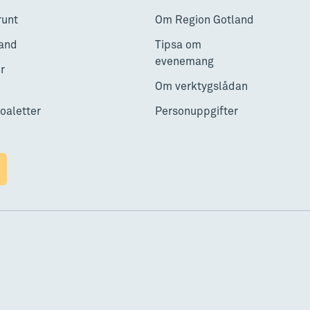
runt
Om Region Gotland
and
Tipsa om
evenemang
r
Om verktygslådan
toaletter
Personuppgifter