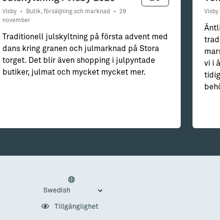
Visby
•
Butik, försäljning och marknad
•
29
Visby
november
Äntl
Traditionell julskyltning på första advent med
trad
dans kring granen och julmarknad på Stora
mars
torget. Det blir även shopping i julpyntade
vi i
butiker, julmat och mycket mycket mer.
tidi
behö
Tillgänglighet