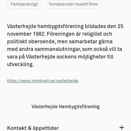
Familjevänligt
Torrdass eller toalett finns
Aktiviteter
→ Gutamål och gotländska
Sustainable Plejs
Allt om bostad
Västerhejde hembygdsförening bildades den 25
Möten & kongresser
→ Hyra bostad
november 1982. Föreningen är religiöst och
politiskt oberoende, men samarbetar gärna
Hansestaden världsarv
→ Köpa bostad
med andra sammanslutningar, som också vill ta
vara på Västerhejde sockens möjligheter till
Gotlands kulturarv
→ Bygga hus
utveckling.
Almedalsveckan
Allt om livet på Ön
Medeltidsveckan
→ Fritidsliv
https://www.hembygd.se/vasterhejde
Visby Centrum
→ Föreningsliv
→ Idrottsliv
Västerhejde Hembygdsförening
→ Tonårsliv
Barn & Familj
Kontakt & öppettider