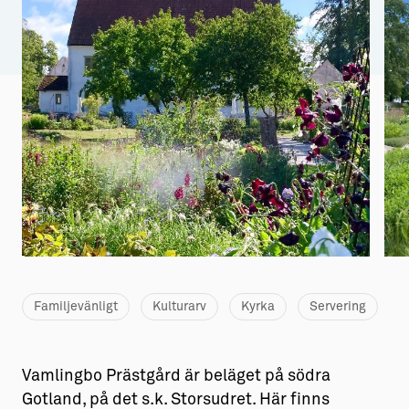
Aktiviteter
→ Gutamål och gotländska
Sustainable Plejs
Allt om bostad
Möten & kongresser
→ Hyra bostad
Hansestaden världsarv
→ Köpa bostad
Gotlands kulturarv
→ Bygga hus
Almedalsveckan
Allt om livet på Ön
Medeltidsveckan
→ Fritidsliv
Visby Centrum
→ Föreningsliv
Familjevänligt
Kulturarv
Kyrka
Servering
→ Idrottsliv
→ Tonårsliv
Vamlingbo Prästgård är beläget på södra
Barn & Familj
Gotland, på det s.k. Storsudret. Här finns