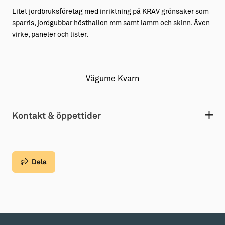
Litet jordbruksföretag med inriktning på KRAV grönsaker som
Aktiviteter
→ Gutamål och gotländska
sparris, jordgubbar hösthallon mm samt lamm och skinn. Även
virke, paneler och lister.
Sustainable Plejs
Allt om bostad
Möten & kongresser
→ Hyra bostad
Hansestaden världsarv
→ Köpa bostad
Vägume Kvarn
Gotlands kulturarv
→ Bygga hus
Kontakt & öppettider
Almedalsveckan
Allt om livet på Ön
Medeltidsveckan
→ Fritidsliv
Visby Centrum
→ Föreningsliv
Dela
→ Idrottsliv
→ Tonårsliv
Barn & Familj