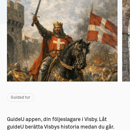
Aktiviteter
→ Gutamål och gotländska
Sustainable Plejs
Allt om bostad
Möten & kongresser
→ Hyra bostad
Hansestaden världsarv
→ Köpa bostad
Gotlands kulturarv
→ Bygga hus
Almedalsveckan
Allt om livet på Ön
Medeltidsveckan
→ Fritidsliv
Visby Centrum
→ Föreningsliv
Guidad tur
→ Idrottsliv
→ Tonårsliv
GuideU appen, din följeslagare i Visby. Låt
Barn & Familj
guideU berätta Visbys historia medan du går.