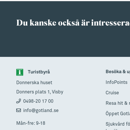
→ Tonårsliv
Barn & Familj
Du kanske också är intressera
Besöka & u
Turistbyrå
InfoPoints
Donnerska huset
Donners plats 1, Visby
Cruise
0498-20 17 00
Resa hit & 
info@gotland.se
Öppet Gotl
Mån-fre: 9-18
Sjukvård fö