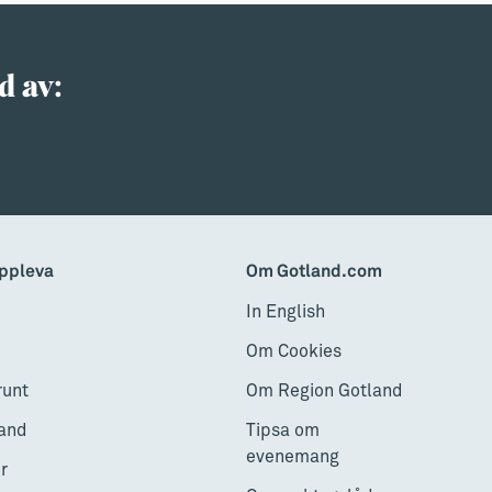
d av:
ppleva
Om Gotland.com
In English
Om Cookies
runt
Om Region Gotland
and
Tipsa om
evenemang
r