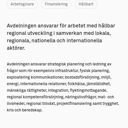
Arbetsgivare
Finansiering
Hållbart
Aktiviteter
→ Gutamål och gotländska
Sustainable Plejs
Allt om bostad
Avdelningen ansvarar för arbetet med hållbar
Möten & kongresser
→ Hyra bostad
regional utveckling i samverkan med lokala,
regionala, nationella och internationella
Hansestaden världsarv
→ Köpa bostad
aktörer.
Gotlands kulturarv
→ Bygga hus
Avdelningen ansvarar strategisk planering och ledning av
Almedalsveckan
Allt om livet på Ön
frågor som rör exempelvis infrastruktur, fysisk planering,
exploatering kommunikationer, bostadsförsörjning, miljö,
Medeltidsveckan
→ Fritidsliv
energi, internationella relationer, folkhälsa, jämställdhet,
Visby Centrum
→ Föreningsliv
mänskliga rättigheter, integration, flyktingmottagande,
regional kompetensförsörjning, näringslivsfrågor, mat- och
→ Idrottsliv
livsmedel, regional tillväxt, projektfinansiering samt trygghet,
kris och beredskap.
→ Tonårsliv
Barn & Familj